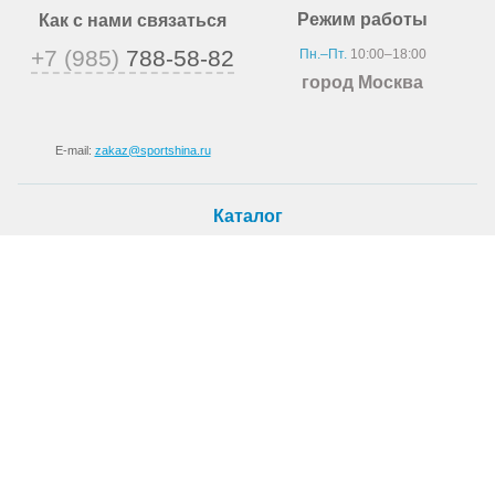
Режим работы
Как с нами связаться
+7 (985)
788-58-82
Пн.–Пт.
10:00–18:00
город Москва
E-mail:
zakaz@sportshina.ru
Каталог
Шины
Покупателю
Как купить
Доставка
Шиномонтаж
О магазине
О компании