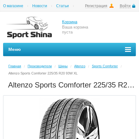
О магазине
Новости
Статьи
Регистрация
Войти
Шиномонтаж
Как купить
Доставка
Вопросы и ответы
Корзина
Ваша корзина
пуста
Меню
Главная
Производители
Шины
Altenzo
Sports Comforter
/
/
/
/
/
Altenzo Sports Comforter 225/35 R20 93W XL
Altenzo Sports Comforter 225/35 R20 93W XL