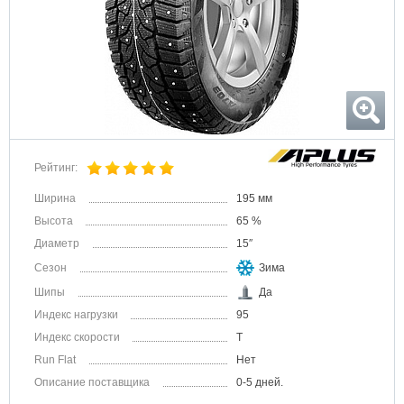
Рейтинг:
Ширина
195 мм
Высота
65 %
Диаметр
15″
Сезон
Зима
Шипы
Да
Индекс нагрузки
95
Индекс скорости
T
Run Flat
Нет
Описание поставщика
0-5 дней.