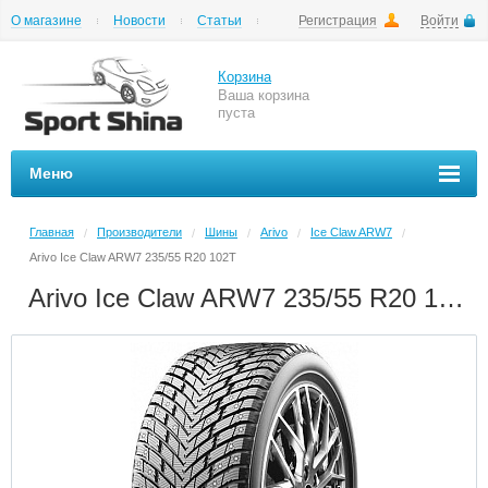
О магазине
Новости
Статьи
Регистрация
Войти
Шиномонтаж
Как купить
Доставка
Вопросы и ответы
Корзина
Ваша корзина
пуста
Меню
Главная
Производители
Шины
Arivo
Ice Claw ARW7
/
/
/
/
/
Arivo Ice Claw ARW7 235/55 R20 102T
Arivo Ice Claw ARW7 235/55 R20 102T