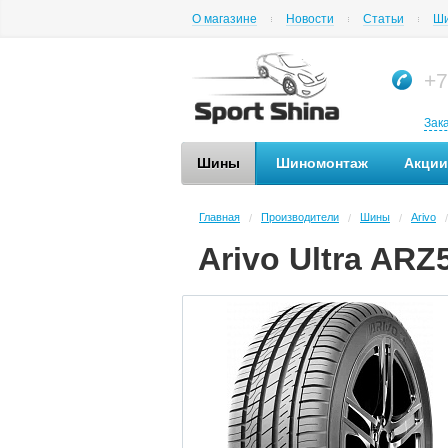
О магазине
Новости
Статьи
Ши
+7
Зак
Шины
Шиномонтаж
Акции
Главная
Производители
Шины
Arivo
/
/
/
/
Arivo Ultra ARZ