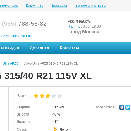
номонтаж
Как купить
Доставка
Вопросы и ответы
Режим работы:
 (985)
788-58-82
Пн.–Пт.
10:00–18:00
город Москва
аз обратного звонка
 и скидки
Доставка
Контакты
Ultra ARZ5
Arivo Ultra ARZ5 315/40 R21 115V XL
/
5 315/40 R21 115V XL
Рейтинг:
Ширина
315 мм
Поделиться:
Высота
40 %
Диаметр
21″
Сезон
Лето