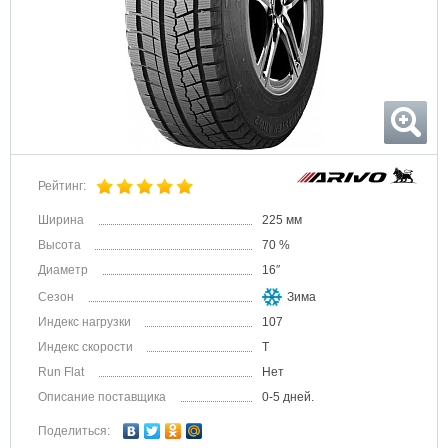
Рейтинг:
Ширина
225 мм
Высота
70 %
Диаметр
16″
Сезон
Зима
Индекс нагрузки
107
Индекс скорости
T
Run Flat
Нет
Описание поставщика
0-5 дней.
Поделиться: