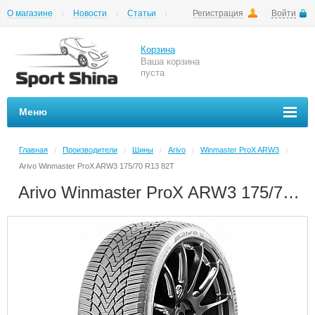
О магазине
Новости
Статьи
Регистрация
Войти
Шиномонтаж
Как купить
Доставка
Вопросы и ответы
Корзина
Ваша корзина
пуста
Меню
Главная
Производители
Шины
Arivo
Winmaster ProX ARW3
/
/
/
/
/
Arivo Winmaster ProX ARW3 175/70 R13 82T
Arivo Winmaster ProX ARW3 175/70 R13 82T