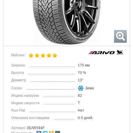
Рейтинг:
Ширина
175 мм
Высота
70 %
Диаметр
13″
Сезон
Зима
Индекс нагрузки
82
Индекс скорости
T
Run Flat
Нет
Описание поставщика
0-5 дней.
Артикул:
3EAR594F