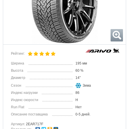
Рейтинг:
Ширина
195 мм
Высота
60 %
Диаметр
14″
Сезон
Зима
Индекс нагрузки
86
Индекс скорости
H
Run Flat
Нет
Описание поставщика
0-5 дней.
Артикул:
2EAR717F