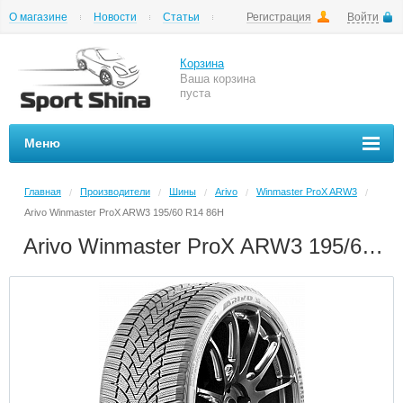
О магазине
Новости
Статьи
Регистрация
Войти
Шиномонтаж
Как купить
Доставка
Вопросы и ответы
Корзина
Ваша корзина
пуста
Меню
Главная
Производители
Шины
Arivo
Winmaster ProX ARW3
/
/
/
/
/
Arivo Winmaster ProX ARW3 195/60 R14 86H
Arivo Winmaster ProX ARW3 195/60 R14 86H