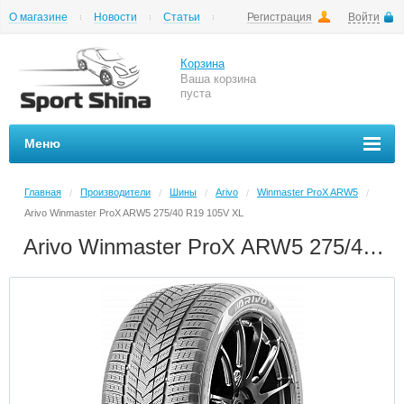
О магазине
Новости
Статьи
Регистрация
Войти
Шиномонтаж
Как купить
Доставка
Вопросы и ответы
Корзина
Ваша корзина
пуста
Меню
Главная
Производители
Шины
Arivo
Winmaster ProX ARW5
/
/
/
/
/
Arivo Winmaster ProX ARW5 275/40 R19 105V XL
Arivo Winmaster ProX ARW5 275/40 R19 105V XL