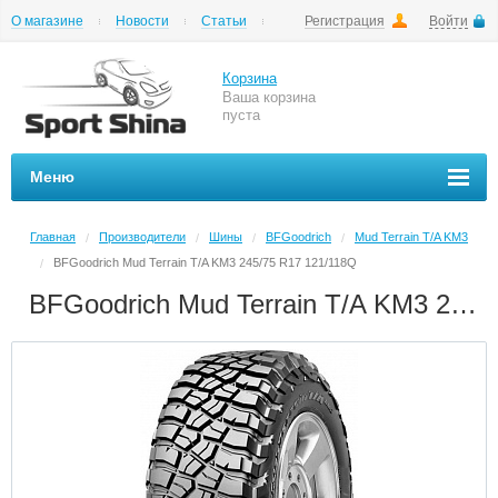
О магазине
Новости
Статьи
Регистрация
Войти
Шиномонтаж
Как купить
Доставка
Вопросы и ответы
Корзина
Ваша корзина
пуста
Меню
Главная
Производители
Шины
BFGoodrich
Mud Terrain T/A KM3
/
/
/
/
BFGoodrich Mud Terrain T/A KM3 245/75 R17 121/118Q
/
BFGoodrich Mud Terrain T/A KM3 245/75 R17 121/118Q