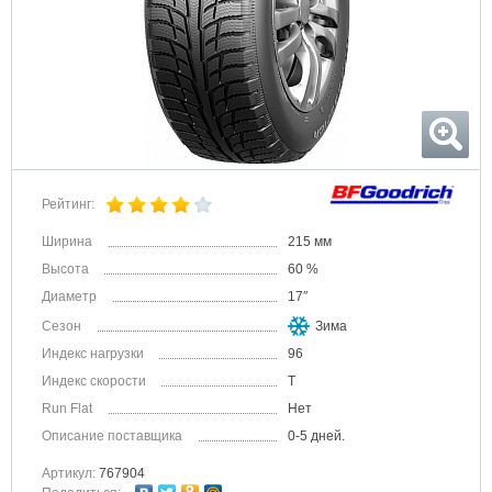
Рейтинг:
Ширина
215 мм
Высота
60 %
Диаметр
17″
Сезон
Зима
Индекс нагрузки
96
Индекс скорости
T
Run Flat
Нет
Описание поставщика
0-5 дней.
Артикул:
767904