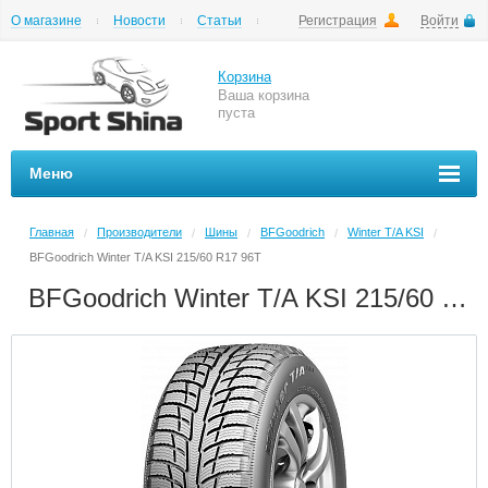
О магазине
Новости
Статьи
Регистрация
Войти
Шиномонтаж
Как купить
Доставка
Вопросы и ответы
Корзина
Ваша корзина
пуста
Меню
Главная
Производители
Шины
BFGoodrich
Winter T/A KSI
/
/
/
/
/
BFGoodrich Winter T/A KSI 215/60 R17 96T
BFGoodrich Winter T/A KSI 215/60 R17 96T