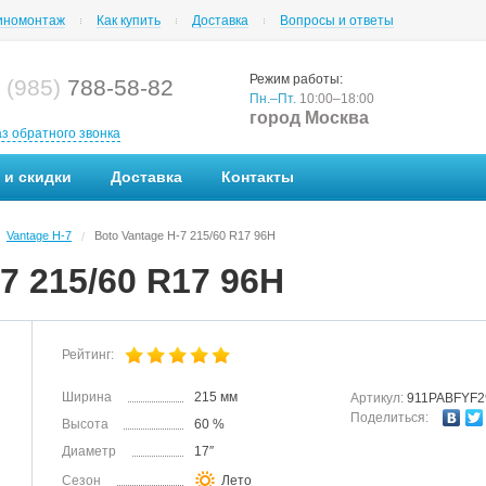
номонтаж
Как купить
Доставка
Вопросы и ответы
Режим работы:
 (985)
788-58-82
Пн.–Пт.
10:00–18:00
город Москва
аз обратного звонка
 и скидки
Доставка
Контакты
Vantage H-7
Boto Vantage H-7 215/60 R17 96H
/
7 215/60 R17 96H
Рейтинг:
Ширина
215 мм
Артикул:
911PABFYF
Поделиться:
Высота
60 %
Диаметр
17″
Сезон
Лето