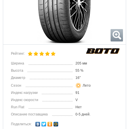
Рейтинг:
Ширина
205 мм
Высота
55 %
Диаметр
16″
Сезон
Лето
Индекс нагрузки
91
Индекс скорости
V
Run Flat
Нет
Описание поставщика
0-5 дней.
Поделиться: