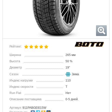
Рейтинг:
Ширина
265 мм
Высота
50 %
Диаметр
19″
Сезон
Зима
Индекс нагрузки
110
Индекс скорости
T
Run Flat
Нет
Описание поставщика
0-5 дней.
Артикул:
911PABGEI015W