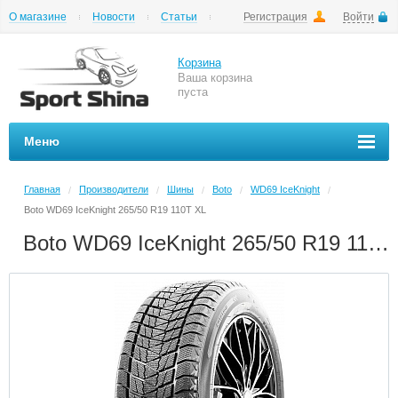
О магазине
Новости
Статьи
Регистрация
Войти
Шиномонтаж
Как купить
Доставка
Вопросы и ответы
Корзина
Ваша корзина
пуста
Меню
Главная
Производители
Шины
Boto
WD69 IceKnight
/
/
/
/
/
Boto WD69 IceKnight 265/50 R19 110T XL
Boto WD69 IceKnight 265/50 R19 110T XL