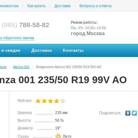
номонтаж
Как купить
Доставка
Вопросы и ответы
Режим работы:
 (985)
788-58-82
Пн.–Пт.
10:00–18:00
город Москва
аз обратного звонка
 и скидки
Доставка
Контакты
tone
Alenza 001
Bridgestone Alenza 001 235/50 R19 99V AO
/
/
nza 001 235/50 R19 99V AO
Рейтинг:
Ширина
235 мм
Поделиться:
Высота
50 %
Диаметр
19″
Сезон
Лето