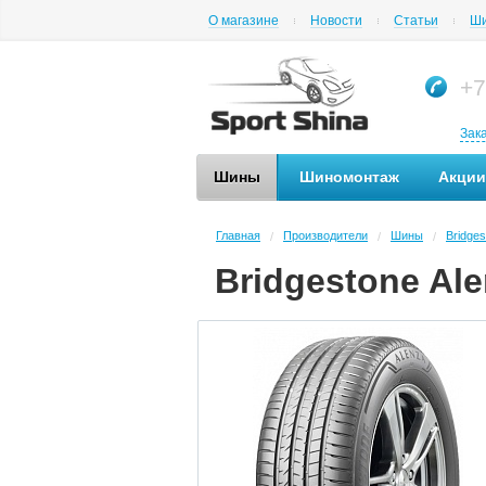
О магазине
Новости
Статьи
Ши
+7
Зак
Шины
Шиномонтаж
Акции
Главная
Производители
Шины
Bridges
/
/
/
Bridgestone Ale