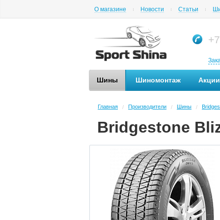
О магазине
Новости
Статьи
Ши
+7
Зак
Шины
Шиномонтаж
Акции
Главная
Производители
Шины
Bridges
/
/
/
Bridgestone Bli