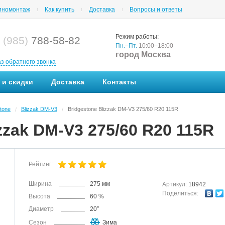
номонтаж
Как купить
Доставка
Вопросы и ответы
Режим работы:
 (985)
788-58-82
Пн.–Пт.
10:00–18:00
город Москва
аз обратного звонка
 и скидки
Доставка
Контакты
tone
Blizzak DM-V3
Bridgestone Blizzak DM-V3 275/60 R20 115R
/
/
zzak DM-V3 275/60 R20 115R
Рейтинг:
Ширина
275 мм
Артикул:
18942
Поделиться:
Высота
60 %
Диаметр
20″
Сезон
Зима