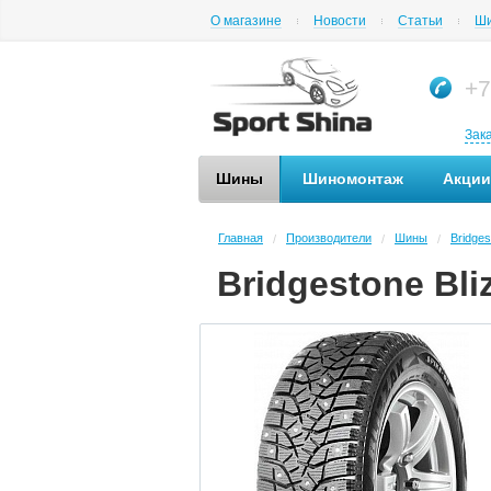
О магазине
Новости
Статьи
Ши
+7
Зак
Шины
Шиномонтаж
Акции
Главная
Производители
Шины
Bridges
/
/
/
Bridgestone Bli