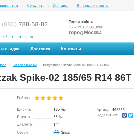
номонтаж
Как купить
Доставка
Вопросы и ответы
Режим работы:
 (985)
788-58-82
Пн.–Пт.
10:00–18:00
город Москва
аз обратного звонка
 и скидки
Доставка
Контакты
tone
Blizzak Spike-02
Bridgestone Blizzak Spike-02 185/65 R14 86T
/
/
zzak Spike-02 185/65 R14 86T
Рейтинг:
Ширина
185 мм
Артикул:
468835
Поделиться:
Высота
65 %
Диаметр
14″
Сезон
Зима