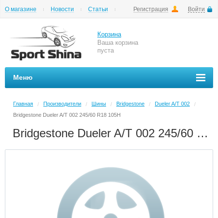
О магазине
Новости
Статьи
Регистрация
Войти
Шиномонтаж
Как купить
Доставка
Вопросы и ответы
Корзина
Ваша корзина
пуста
Меню
Главная
Производители
Шины
Bridgestone
Dueler A/T 002
/
/
/
/
/
Bridgestone Dueler A/T 002 245/60 R18 105H
Bridgestone Dueler A/T 002 245/60 R18 105H