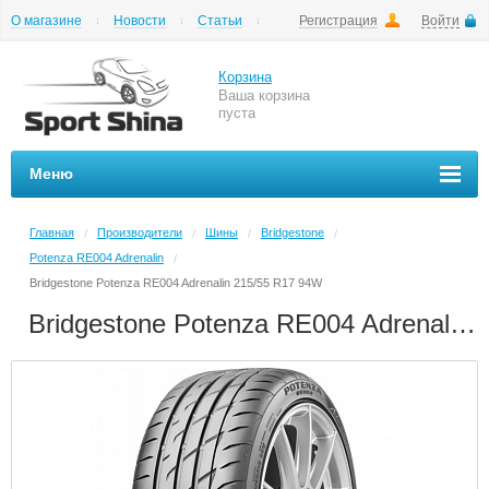
О магазине
Новости
Статьи
Регистрация
Войти
Шиномонтаж
Как купить
Доставка
Вопросы и ответы
Корзина
Ваша корзина
пуста
Меню
Главная
Производители
Шины
Bridgestone
/
/
/
/
Potenza RE004 Adrenalin
/
Bridgestone Potenza RE004 Adrenalin 215/55 R17 94W
Bridgestone Potenza RE004 Adrenalin 215/55 R17 94W