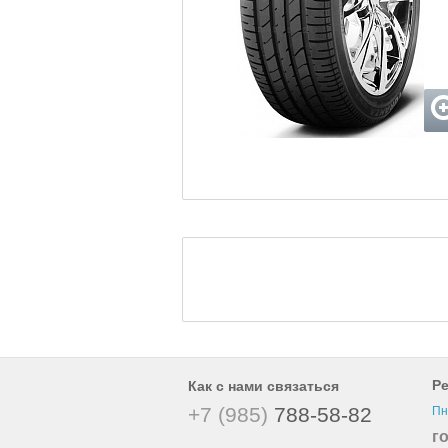
Р
Как с нами связаться
+7 (985)
788-58-82
Пн
г