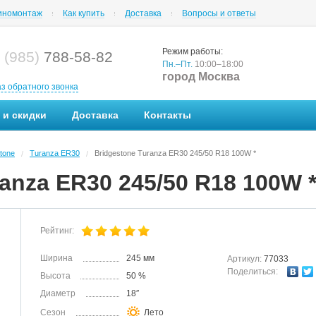
номонтаж
Как купить
Доставка
Вопросы и ответы
Режим работы:
 (985)
788-58-82
Пн.–Пт.
10:00–18:00
город Москва
аз обратного звонка
 и скидки
Доставка
Контакты
tone
Turanza ER30
Bridgestone Turanza ER30 245/50 R18 100W *
/
/
anza ER30 245/50 R18 100W 
Рейтинг:
Ширина
245 мм
Артикул:
77033
Поделиться:
Высота
50 %
Диаметр
18″
Сезон
Лето