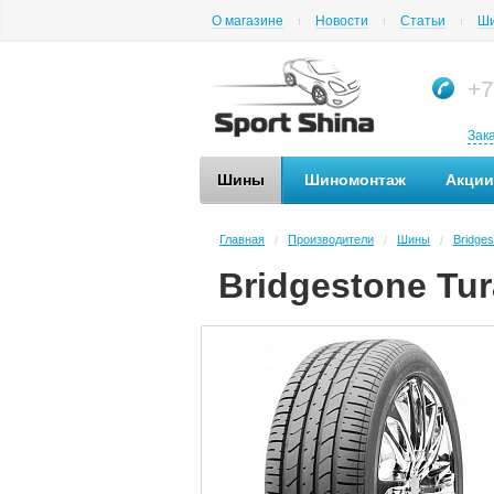
О магазине
Новости
Статьи
Ши
+7
Зак
Шины
Шиномонтаж
Акции
Главная
Производители
Шины
Bridges
/
/
/
Bridgestone Tur