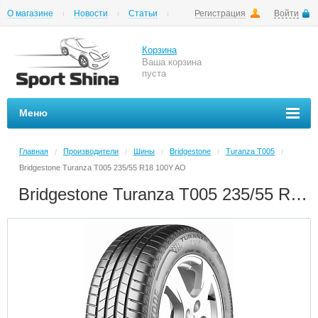
О магазине
Новости
Статьи
Регистрация
Войти
Шиномонтаж
Как купить
Доставка
Вопросы и ответы
Корзина
Ваша корзина
пуста
Меню
Главная
Производители
Шины
Bridgestone
Turanza T005
/
/
/
/
/
Bridgestone Turanza T005 235/55 R18 100Y AO
Bridgestone Turanza T005 235/55 R18 100Y AO