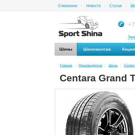
О магазине
Новости
Статьи
Ши
+7
Зак
Шины
Шиномонтаж
Акции
Главная
Производители
Шины
Centar
/
/
/
Centara Grand T