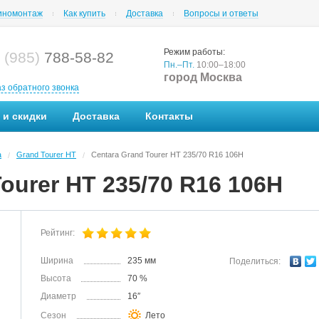
номонтаж
Как купить
Доставка
Вопросы и ответы
Режим работы:
 (985)
788-58-82
Пн.–Пт.
10:00–18:00
город Москва
аз обратного звонка
 и скидки
Доставка
Контакты
a
Grand Tourer HT
Centara Grand Tourer HT 235/70 R16 106H
/
/
ourer HT 235/70 R16 106H
Рейтинг:
Ширина
235 мм
Поделиться:
Высота
70 %
Диаметр
16″
Сезон
Лето