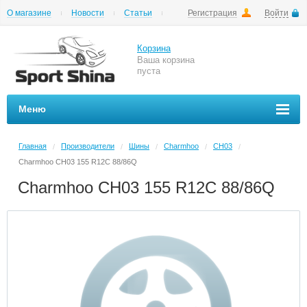
О магазине
Новости
Статьи
Регистрация
Войти
Шиномонтаж
Как купить
Доставка
Вопросы и ответы
Корзина
Ваша корзина
пуста
Меню
Главная
Производители
Шины
Charmhoo
CH03
/
/
/
/
/
Charmhoo CH03 155 R12C 88/86Q
Charmhoo CH03 155 R12C 88/86Q