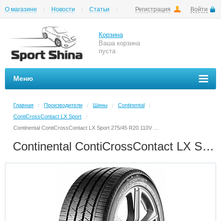
О магазине
Новости
Статьи
Регистрация
Войти
Шиномонтаж
Как купить
Доставка
Вопросы и ответы
Корзина
Ваша корзина
пуста
Меню
Главная
Производители
Шины
Continental
/
/
/
/
ContiCrossContact LX Sport
/
Continental ContiCrossContact LX Sport 275/45 R20 110V XL N0
Continental ContiCrossContact LX Sport 275/45 R20 110V XL N0