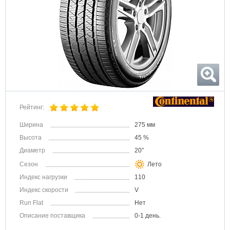
Рейтинг:
Ширина
275 мм
Высота
45 %
Диаметр
20″
Сезон
Лето
Индекс нагрузки
110
Индекс скорости
V
Run Flat
Нет
Описание поставщика
0-1 день.