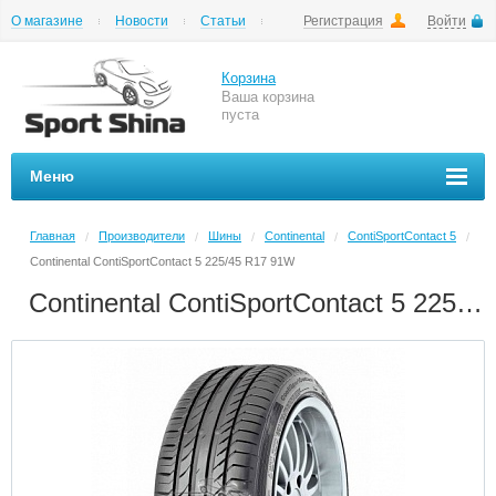
О магазине
Новости
Статьи
Регистрация
Войти
Шиномонтаж
Как купить
Доставка
Вопросы и ответы
Корзина
Ваша корзина
пуста
Меню
Главная
Производители
Шины
Continental
ContiSportContact 5
/
/
/
/
/
Continental ContiSportContact 5 225/45 R17 91W
Continental ContiSportContact 5 225/45 R17 91W