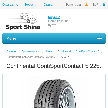
О магазине
Новости
Статьи
Регистрация
Войти
Шиномонтаж
Как купить
Доставка
Вопросы и ответы
Корзина
Ваша корзина
пуста
Меню
Главная
Производители
Шины
Continental
ContiSportContact 5
/
/
/
/
/
Continental ContiSportContact 5 225/40 R18 92Y XL #
Continental ContiSportContact 5 225/40 R18 92Y XL #