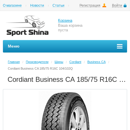
О магазине
Новости
Статьи
Регистрация
Войти
Шиномонтаж
Как купить
Доставка
Вопросы и ответы
Корзина
Ваша корзина
пуста
Меню
Главная
Производители
Шины
Cordiant
Business CA
/
/
/
/
/
Cordiant Business CA 185/75 R16C 104/102Q
Cordiant Business CA 185/75 R16C 104/102Q