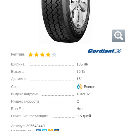
Рейтинг:
Ширина
185 мм
Высота
75 %
Диаметр
16″
Сезон
Всесез.
Индекс нагрузки
104/102
Индекс скорости
Q
Run Flat
Нет
Описание поставщика
0-5 дней.
Артикул:
395648449