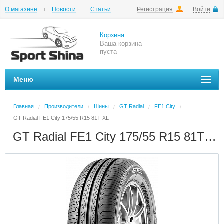
О магазине
Новости
Статьи
Регистрация
Войти
Шиномонтаж
Как купить
Доставка
Вопросы и ответы
Корзина
Ваша корзина
пуста
Меню
Главная
Производители
Шины
GT Radial
FE1 City
/
/
/
/
/
GT Radial FE1 City 175/55 R15 81T XL
GT Radial FE1 City 175/55 R15 81T XL