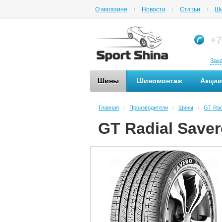
О магазине
Новости
Статьи
Ши
+7
Зак
Шины
Шиномонтаж
Акции
Главная
Производители
Шины
GT Rad
/
/
/
GT Radial Saver