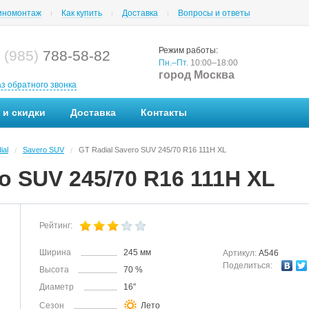
номонтаж
Как купить
Доставка
Вопросы и ответы
Режим работы:
 (985)
788-58-82
Пн.–Пт.
10:00–18:00
город Москва
аз обратного звонка
 и скидки
Доставка
Контакты
ial
Savero SUV
GT Radial Savero SUV 245/70 R16 111H XL
/
/
o SUV 245/70 R16 111H XL
Рейтинг:
Ширина
245 мм
Артикул:
A546
Поделиться:
Высота
70 %
Диаметр
16″
Сезон
Лето