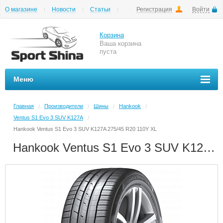
О магазине
Новости
Статьи
Регистрация
Войти
Шиномонтаж
Как купить
Доставка
Вопросы и ответы
Корзина
Ваша корзина
пуста
Меню
Главная
Производители
Шины
Hankook
/
/
/
/
Ventus S1 Evo 3 SUV K127A
/
Hankook Ventus S1 Evo 3 SUV K127A 275/45 R20 110Y XL
Hankook Ventus S1 Evo 3 SUV K127A 275/45 R20 110Y XL