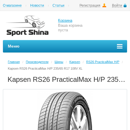
О магазине
Новости
Статьи
Регистрация
Войти
Шиномонтаж
Как купить
Доставка
Вопросы и ответы
Корзина
Ваша корзина
пуста
Меню
Главная
Производители
Шины
Kapsen
RS26 PracticalMax H/P
/
/
/
/
/
Kapsen RS26 PracticalMax H/P 235/65 R17 108V XL
Kapsen RS26 PracticalMax H/P 235/65 R17 108V XL