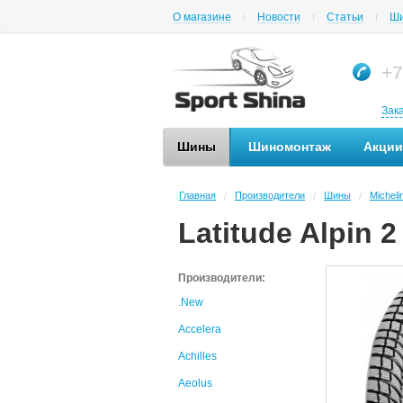
О магазине
Новости
Статьи
Ши
+7
Зак
Шины
Шиномонтаж
Акции
Главная
Производители
Шины
Micheli
/
/
/
Latitude Alpin 2
Производители:
.New
Accelera
Achilles
Aeolus