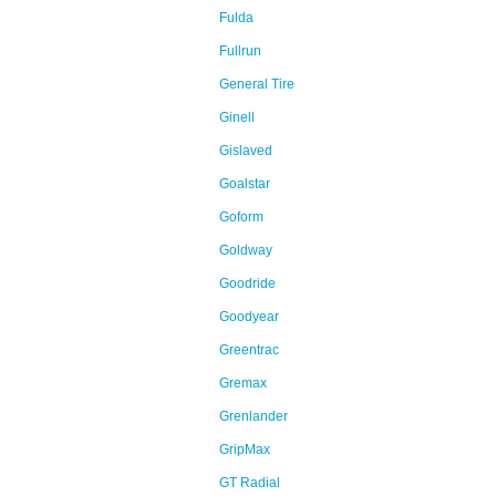
Fulda
Fullrun
General Tire
Ginell
Gislaved
Goalstar
Goform
Goldway
Goodride
Goodyear
Greentrac
Gremax
Grenlander
GripMax
GT Radial