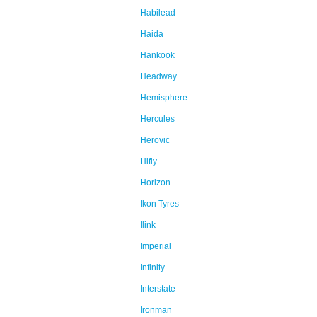
Habilead
Haida
Hankook
Headway
Hemisphere
Hercules
Herovic
Hifly
Horizon
Ikon Tyres
Ilink
Imperial
Infinity
Interstate
Ironman