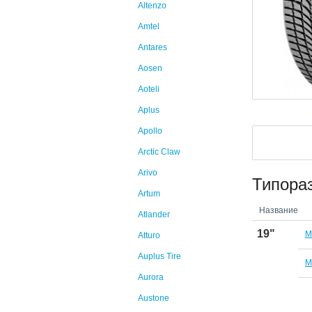
Altenzo
Amtel
Antares
Aosen
Aoteli
Aplus
Apollo
Arctic Claw
Arivo
Типора
Artum
Название
Atlander
19"
M
Atturo
Auplus Tire
M
Aurora
Austone