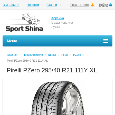
О магазине
Новости
Статьи
Регистрация
Войти
Шиномонтаж
Как купить
Доставка
Вопросы и ответы
Корзина
Ваша корзина
пуста
Меню
Главная
Производители
Шины
Pirelli
PZero
/
/
/
/
/
Pirelli PZero 295/40 R21 111Y XL
Pirelli PZero 295/40 R21 111Y XL