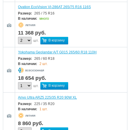
Ovation EcoVision VI-286AT 265/75 R16 116S
Размер:
265 / 75 R16
В наличии:
много
летняя
11 368
руб.
В корзину
шт.
Yokohama Geolandar A/T G015 265/60 R18 110H
Размер:
265 / 60 R18
В наличии:
2 шт.
всесезонная
18 654
руб.
В корзину
шт.
Arivo Ultra ARZ5 225/35 R20 90W XL
Размер:
225 / 35 R20
В наличии:
1 шт.
летняя
8 860
руб.