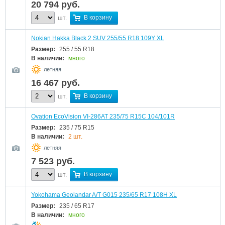
20 794
руб.
В корзину
шт.
Nokian Hakka Black 2 SUV 255/55 R18 109Y XL
Размер:
255 / 55 R18
В наличии:
много
летняя
16 467
руб.
В корзину
шт.
Ovation EcoVision VI-286AT 235/75 R15C 104/101R
Размер:
235 / 75 R15
В наличии:
2 шт.
летняя
7 523
руб.
В корзину
шт.
Yokohama Geolandar A/T G015 235/65 R17 108H XL
Размер:
235 / 65 R17
В наличии:
много