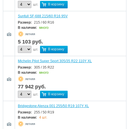
В корзину
шт.
Sunfull SF-688 215/60 R16 95V
Размер:
215 / 60 R16
В наличии:
много
летняя
5 103
руб.
В корзину
шт.
Michelin Pilot Super Sport 305/35 R22 110Y XL
Размер:
305 / 35 R22
В наличии:
много
летняя
77 942
руб.
В корзину
шт.
Bridgestone Alenza 001 255/50 R19 107Y XL
Размер:
255 / 50 R19
В наличии:
4 шт.
летняя