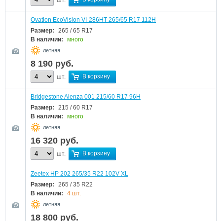
шт.
Ovation EcoVision VI-286HT 265/65 R17 112H
Размер:
265 / 65 R17
В наличии:
много
летняя
8 190
руб.
В корзину
шт.
Bridgestone Alenza 001 215/60 R17 96H
Размер:
215 / 60 R17
В наличии:
много
летняя
16 320
руб.
В корзину
шт.
Zeetex HP 202 265/35 R22 102V XL
Размер:
265 / 35 R22
В наличии:
4 шт.
летняя
18 800
руб.