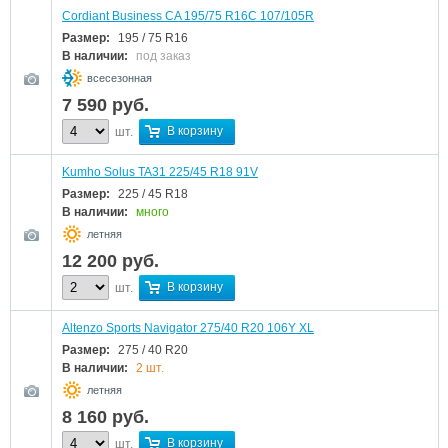
Cordiant Business CA 195/75 R16C 107/105R
Размер:
195 / 75 R16
В наличии:
под заказ
всесезонная
7 590
руб.
В корзину
шт.
Kumho Solus TA31 225/45 R18 91V
Размер:
225 / 45 R18
В наличии:
много
летняя
12 200
руб.
В корзину
шт.
Altenzo Sports Navigator 275/40 R20 106Y XL
Размер:
275 / 40 R20
В наличии:
2 шт.
летняя
8 160
руб.
В корзину
шт.