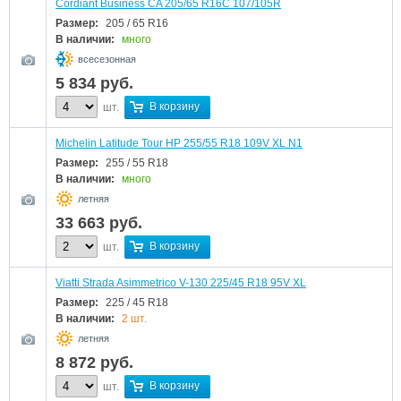
Cordiant Business CA 205/65 R16C 107/105R
Размер:
205 / 65 R16
В наличии:
много
всесезонная
5 834
руб.
В корзину
шт.
Michelin Latitude Tour HP 255/55 R18 109V XL N1
Размер:
255 / 55 R18
В наличии:
много
летняя
33 663
руб.
В корзину
шт.
Viatti Strada Asimmetrico V-130 225/45 R18 95V XL
Размер:
225 / 45 R18
В наличии:
2 шт.
летняя
8 872
руб.
В корзину
шт.