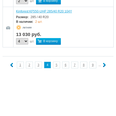
В корзину
шт.
Kinforest KF550-UHP 285/40 R20 104Y
Размер:
285 / 40 R20
В наличии:
2 шт.
летняя
13 030
руб.
В корзину
шт.
1
2
3
4
5
6
7
8
9
...