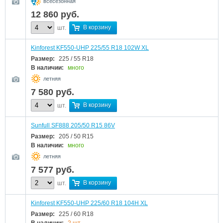
всесезонная
12 860
руб.
В корзину
шт.
Kinforest KF550-UHP 225/55 R18 102W XL
Размер:
225 / 55 R18
В наличии:
много
летняя
7 580
руб.
В корзину
шт.
Sunfull SF888 205/50 R15 86V
Размер:
205 / 50 R15
В наличии:
много
летняя
7 577
руб.
В корзину
шт.
Kinforest KF550-UHP 225/60 R18 104H XL
Размер:
225 / 60 R18