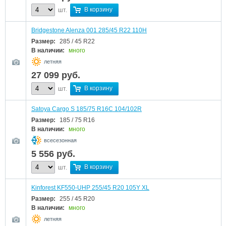
В корзину
шт.
Bridgestone Alenza 001 285/45 R22 110H
Размер:
285 / 45 R22
В наличии:
много
летняя
27 099
руб.
В корзину
шт.
Satoya Cargo S 185/75 R16C 104/102R
Размер:
185 / 75 R16
В наличии:
много
всесезонная
5 556
руб.
В корзину
шт.
Kinforest KF550-UHP 255/45 R20 105Y XL
Размер:
255 / 45 R20
В наличии:
много
летняя