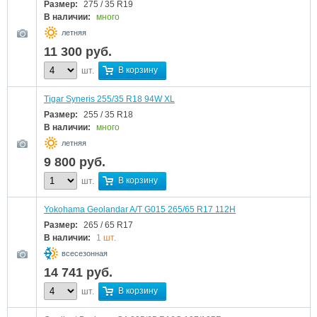
Размер:
275 / 35 R19
В наличии:
много
летняя
11 300
руб.
В корзину
шт.
Tigar Syneris 255/35 R18 94W XL
Размер:
255 / 35 R18
В наличии:
много
летняя
9 800
руб.
В корзину
шт.
Yokohama Geolandar A/T G015 265/65 R17 112H
Размер:
265 / 65 R17
В наличии:
1 шт.
всесезонная
14 741
руб.
В корзину
шт.