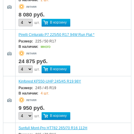
В наличии:
2 шт.
летняя
8 080
руб.
В корзину
шт.
Pirelli Cinturato P7 225/50 R17 94W Run Flat *
Размер:
225 / 50 R17
В наличии:
много
летняя
24 875
руб.
В корзину
шт.
Kinforest KF550-UHP 245/45 R19 98Y
Размер:
245 / 45 R19
В наличии:
4 шт.
летняя
9 950
руб.
В корзину
шт.
Sunfull Mont-Pro HT782 265/70 R16 112H