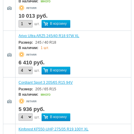
В наличии:
много
летняя
10 013
руб.
В корзину
шт.
Arivo Ultra ARZ5 245/40 R18 97W XL
Размер:
245 / 40 R18
В наличии:
1 шт.
летняя
6 410
руб.
В корзину
шт.
Cordiant Sport 3 205/65 R15 94V
Размер:
205 / 65 R15
В наличии:
много
летняя
5 936
руб.
В корзину
шт.
Kinforest KF550-UHP 275/35 R19 100Y XL