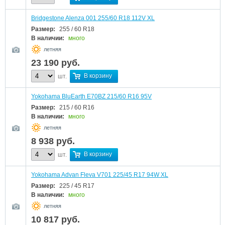
Bridgestone Alenza 001 255/60 R18 112V XL
Размер:
255 / 60 R18
В наличии:
много
летняя
23 190
руб.
В корзину
шт.
Yokohama BluEarth E70BZ 215/60 R16 95V
Размер:
215 / 60 R16
В наличии:
много
летняя
8 938
руб.
В корзину
шт.
Yokohama Advan Fleva V701 225/45 R17 94W XL
Размер:
225 / 45 R17
В наличии:
много
летняя
10 817
руб.