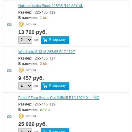
Nokian Hakka Black 225/35 R19 88Y XL
Размер:
225 / 35 R19
В наличии:
1 шт.
летняя
13 720
руб.
В корзину
шт.
WestLake SU318 265/65 R17 112T
Размер:
265 / 65 R17
В наличии:
2 шт.
летняя
9 457
руб.
В корзину
шт.
Pirelli PZero Sports Car 245/45 R19 102Y XL * MO
Размер:
245 / 45 R19
В наличии:
много
летняя
25 929
руб.
В корзину