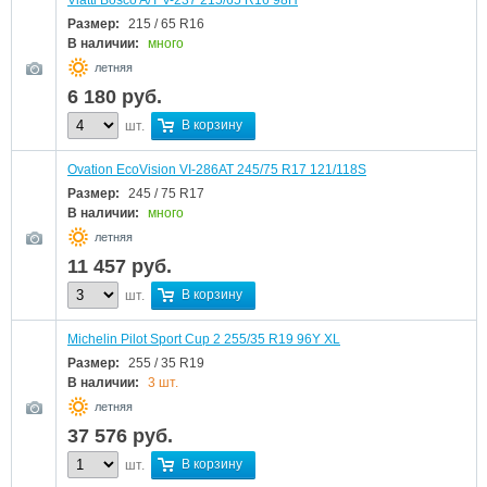
Viatti Bosco A/T V-237 215/65 R16 98H
Размер:
215 / 65 R16
В наличии:
много
летняя
6 180
руб.
В корзину
шт.
Ovation EcoVision VI-286AT 245/75 R17 121/118S
Размер:
245 / 75 R17
В наличии:
много
летняя
11 457
руб.
В корзину
шт.
Michelin Pilot Sport Cup 2 255/35 R19 96Y XL
Размер:
255 / 35 R19
В наличии:
3 шт.
летняя
37 576
руб.
В корзину
шт.