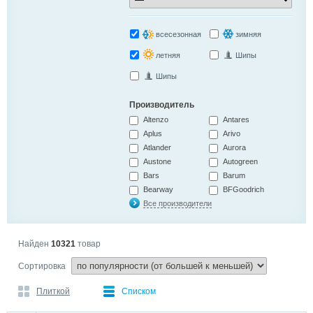
всесезонная
зимняя
летняя
Шипы
Шипы
Производитель
Altenzo
Antares
Aplus
Arivo
Atlander
Aurora
Austone
Autogreen
Bars
Barum
Bearway
BFGoodrich
Все производители
Найден
10321
товар
Сортировка
Плиткой
Списком