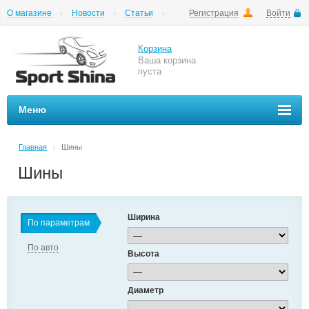
О магазине
Новости
Статьи
Регистрация
Войти
Шиномонтаж
Как купить
Доставка
Вопросы и ответы
Корзина
Ваша корзина
пуста
Меню
Главная
Шины
/
Шины
Ширина
По параметрам
По авто
Высота
Диаметр