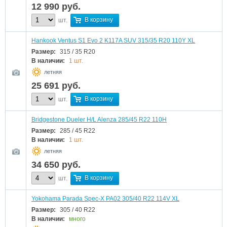
12 990
руб.
В корзину
шт.
Hankook Ventus S1 Evo 2 K117A SUV 315/35 R20 110Y XL
Размер:
315 / 35 R20
В наличии:
1 шт.
летняя
25 691
руб.
В корзину
шт.
Bridgestone Dueler H/L Alenza 285/45 R22 110H
Размер:
285 / 45 R22
В наличии:
1 шт.
летняя
34 650
руб.
В корзину
шт.
Yokohama Parada Spec-X PA02 305/40 R22 114V XL
Размер:
305 / 40 R22
В наличии:
много