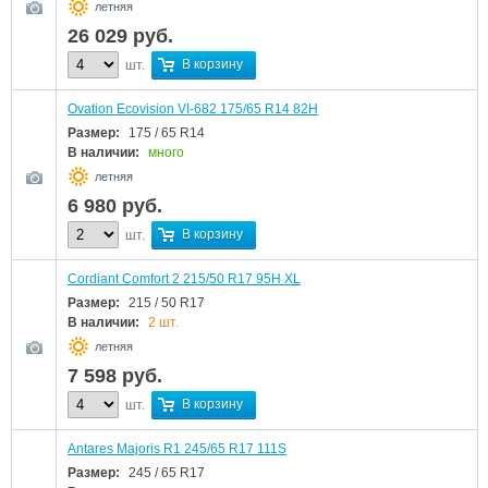
летняя
26 029
руб.
В корзину
шт.
Ovation Ecovision VI-682 175/65 R14 82H
Размер:
175 / 65 R14
В наличии:
много
летняя
6 980
руб.
В корзину
шт.
Cordiant Comfort 2 215/50 R17 95H XL
Размер:
215 / 50 R17
В наличии:
2 шт.
летняя
7 598
руб.
В корзину
шт.
Antares Majoris R1 245/65 R17 111S
Размер:
245 / 65 R17