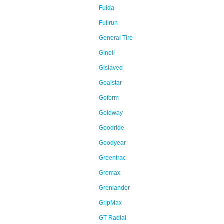
Fulda
Fullrun
General Tire
Ginell
Gislaved
Goalstar
Goform
Goldway
Goodride
Goodyear
Greentrac
Gremax
Grenlander
GripMax
GT Radial