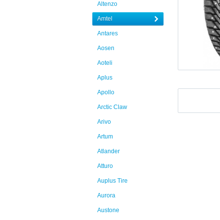
Altenzo
Amtel
Antares
Aosen
Aoteli
Aplus
Apollo
Arctic Claw
Arivo
Artum
Atlander
Atturo
Auplus Tire
Aurora
Austone