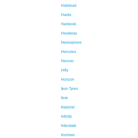
Habilead
Haida
Hankook
Headway
Hemisphere
Hercules
Herovic
Hifly
Horizon
Ikon Tyres
Ilink
Imperial
Infinity
Interstate
Ironman