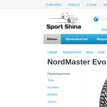
О магазине
Новости
Статьи
Ши
+7
Зак
Шины
Шиномонтаж
Акции
Главная
Производители
Шины
Amtel
/
/
/
NordMaster Evo
Производители:
.New
Accelera
Achilles
Aeolus