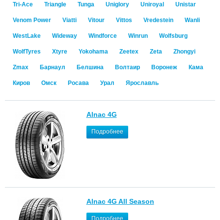
Tri-Ace
Triangle
Tunga
Uniglory
Uniroyal
Unistar
Venom Power
Viatti
Vitour
Vittos
Vredestein
Wanli
WestLake
Wideway
Windforce
Winrun
Wolfsburg
WolfTyres
Xtyre
Yokohama
Zeetex
Zeta
Zhongyi
Zmax
Барнаул
Белшина
Волтаир
Воронеж
Кама
Киров
Омск
Росава
Урал
Ярославль
Alnac 4G
Подробнее
Alnac 4G All Season
Подробнее