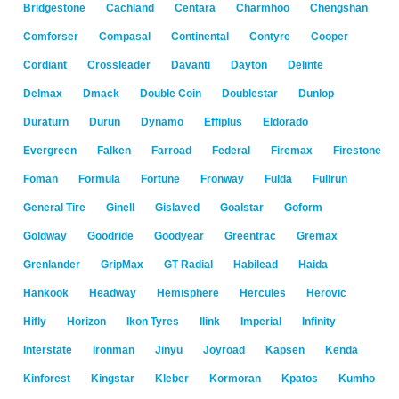
Bridgestone
Cachland
Centara
Charmhoo
Chengshan
Comforser
Compasal
Continental
Contyre
Cooper
Cordiant
Crossleader
Davanti
Dayton
Delinte
Delmax
Dmack
Double Coin
Doublestar
Dunlop
Duraturn
Durun
Dynamo
Effiplus
Eldorado
Evergreen
Falken
Farroad
Federal
Firemax
Firestone
Foman
Formula
Fortune
Fronway
Fulda
Fullrun
General Tire
Ginell
Gislaved
Goalstar
Goform
Goldway
Goodride
Goodyear
Greentrac
Gremax
Grenlander
GripMax
GT Radial
Habilead
Haida
Hankook
Headway
Hemisphere
Hercules
Herovic
Hifly
Horizon
Ikon Tyres
Ilink
Imperial
Infinity
Interstate
Ironman
Jinyu
Joyroad
Kapsen
Kenda
Kinforest
Kingstar
Kleber
Kormoran
Kpatos
Kumho