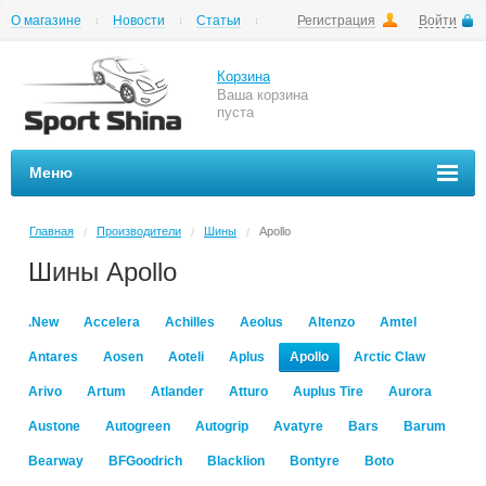
О магазине
Новости
Статьи
Регистрация
Войти
Шиномонтаж
Как купить
Доставка
Вопросы и ответы
Корзина
Ваша корзина
пуста
Меню
Главная
Производители
Шины
Apollo
/
/
/
Шины Apollo
.New
Accelera
Achilles
Aeolus
Altenzo
Amtel
Antares
Aosen
Aoteli
Aplus
Apollo
Arctic Claw
Arivo
Artum
Atlander
Atturo
Auplus Tire
Aurora
Austone
Autogreen
Autogrip
Avatyre
Bars
Barum
Bearway
BFGoodrich
Blacklion
Bontyre
Boto