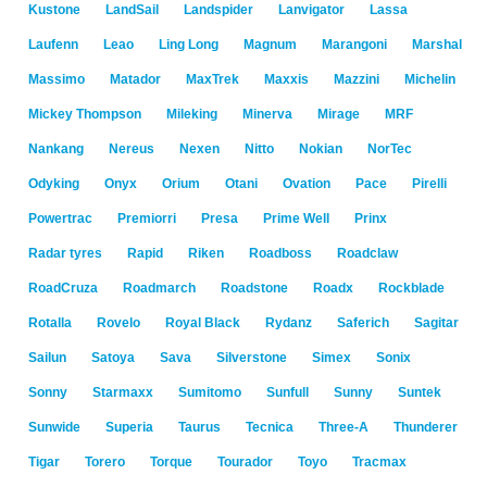
Kustone
LandSail
Landspider
Lanvigator
Lassa
Laufenn
Leao
Ling Long
Magnum
Marangoni
Marshal
Massimo
Matador
MaxTrek
Maxxis
Mazzini
Michelin
Mickey Thompson
Mileking
Minerva
Mirage
MRF
Nankang
Nereus
Nexen
Nitto
Nokian
NorTec
Odyking
Onyx
Orium
Otani
Ovation
Pace
Pirelli
Powertrac
Premiorri
Presa
Prime Well
Prinx
Radar tyres
Rapid
Riken
Roadboss
Roadclaw
RoadCruza
Roadmarch
Roadstone
Roadx
Rockblade
Rotalla
Rovelo
Royal Black
Rydanz
Saferich
Sagitar
Sailun
Satoya
Sava
Silverstone
Simex
Sonix
Sonny
Starmaxx
Sumitomo
Sunfull
Sunny
Suntek
Sunwide
Superia
Taurus
Tecnica
Three-A
Thunderer
Tigar
Torero
Torque
Tourador
Toyo
Tracmax