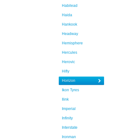
Habilead
Haida
Hankook
Headway
Hemisphere
Hercules
Herovic
Hifly
Horizon
Ikon Tyres
Ilink
Imperial
Infinity
Interstate
Ironman