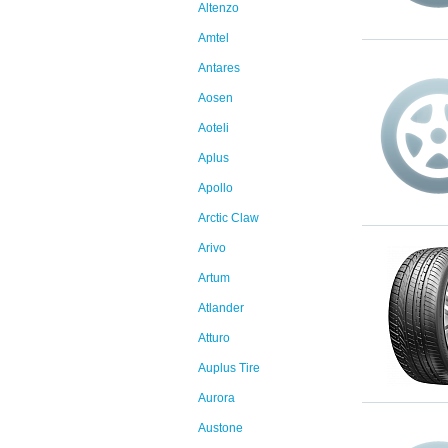
Altenzo
Amtel
Antares
Aosen
Aoteli
Aplus
Apollo
Arctic Claw
Arivo
Artum
Atlander
Atturo
Auplus Tire
Aurora
Austone