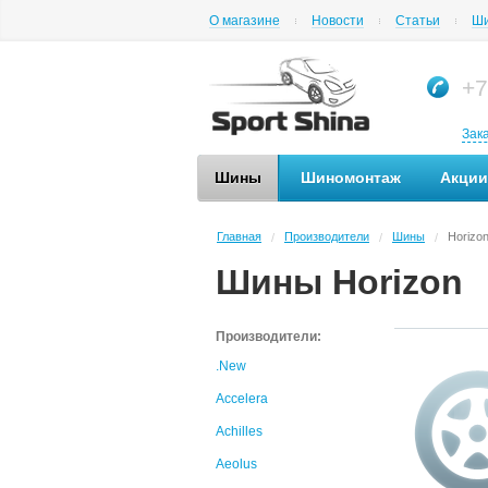
О магазине
Новости
Статьи
Ши
+7
Зак
Шины
Шиномонтаж
Акции
Главная
Производители
Шины
Horizo
/
/
/
Шины Horizon
Производители:
.New
Accelera
Achilles
Aeolus