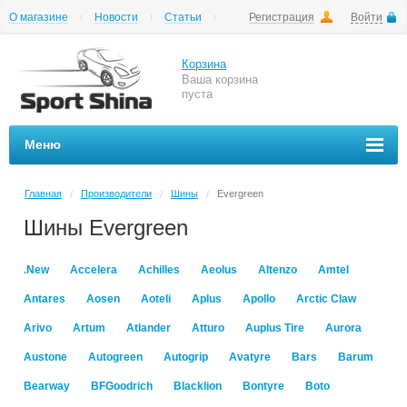
О магазине
Новости
Статьи
Регистрация
Войти
Шиномонтаж
Как купить
Доставка
Вопросы и ответы
Корзина
Ваша корзина
пуста
Меню
Главная
Производители
Шины
Evergreen
/
/
/
Шины Evergreen
.New
Accelera
Achilles
Aeolus
Altenzo
Amtel
Antares
Aosen
Aoteli
Aplus
Apollo
Arctic Claw
Arivo
Artum
Atlander
Atturo
Auplus Tire
Aurora
Austone
Autogreen
Autogrip
Avatyre
Bars
Barum
Bearway
BFGoodrich
Blacklion
Bontyre
Boto