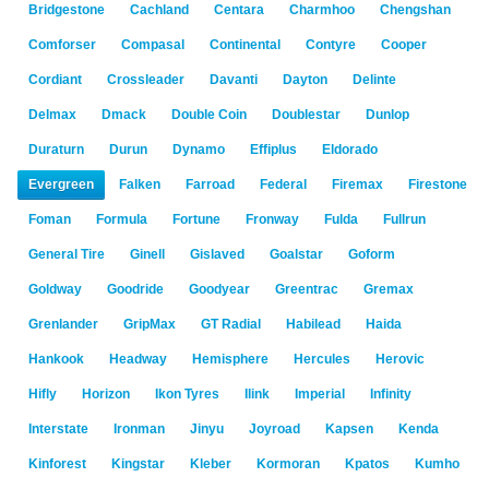
Bridgestone
Cachland
Centara
Charmhoo
Chengshan
Comforser
Compasal
Continental
Contyre
Cooper
Cordiant
Crossleader
Davanti
Dayton
Delinte
Delmax
Dmack
Double Coin
Doublestar
Dunlop
Duraturn
Durun
Dynamo
Effiplus
Eldorado
Evergreen
Falken
Farroad
Federal
Firemax
Firestone
Foman
Formula
Fortune
Fronway
Fulda
Fullrun
General Tire
Ginell
Gislaved
Goalstar
Goform
Goldway
Goodride
Goodyear
Greentrac
Gremax
Grenlander
GripMax
GT Radial
Habilead
Haida
Hankook
Headway
Hemisphere
Hercules
Herovic
Hifly
Horizon
Ikon Tyres
Ilink
Imperial
Infinity
Interstate
Ironman
Jinyu
Joyroad
Kapsen
Kenda
Kinforest
Kingstar
Kleber
Kormoran
Kpatos
Kumho