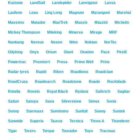
Kustone
LandSail
Landspider
Lanvigator
Lassa
Laufenn
Leao
Ling Long
Magnum
Marangoni
Marshal
Massimo
Matador
MaxTrek
Maxxis
Mazzini
Michelin
Mickey Thompson
Mileking
Minerva
Mirage
MRF
Nankang
Nereus
Nexen
Nitto
Nokian
NorTec
Odyking
Onyx
Orium
Otani
Ovation
Pace
Pirelli
Powertrac
Premiorri
Presa
Prime Well
Prinx
Radar tyres
Rapid
Riken
Roadboss
Roadclaw
RoadCruza
Roadmarch
Roadstone
Roadx
Rockblade
Rotalla
Rovelo
Royal Black
Rydanz
Saferich
Sagitar
Sailun
Satoya
Sava
Silverstone
Simex
Sonix
Sonny
Starmaxx
Sumitomo
Sunfull
Sunny
Suntek
Sunwide
Superia
Taurus
Tecnica
Three-A
Thunderer
Tigar
Torero
Torque
Tourador
Toyo
Tracmax