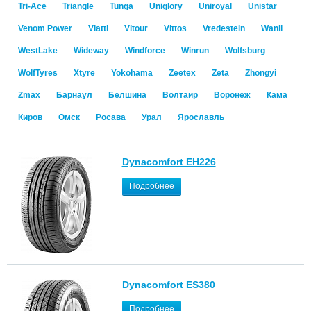
Tri-Ace
Triangle
Tunga
Uniglory
Uniroyal
Unistar
Venom Power
Viatti
Vitour
Vittos
Vredestein
Wanli
WestLake
Wideway
Windforce
Winrun
Wolfsburg
WolfTyres
Xtyre
Yokohama
Zeetex
Zeta
Zhongyi
Zmax
Барнаул
Белшина
Волтаир
Воронеж
Кама
Киров
Омск
Росава
Урал
Ярославль
Dynacomfort EH226
Подробнее
Dynacomfort ES380
Подробнее