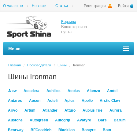
О магазине
Новости
Статьи
Регистрация
Войти
Шиномонтаж
Как купить
Доставка
Вопросы и ответы
Корзина
Ваша корзина
пуста
Меню
Главная
Производители
Шины
Ironman
/
/
/
Шины Ironman
.New
Accelera
Achilles
Aeolus
Altenzo
Amtel
Antares
Aosen
Aoteli
Aplus
Apollo
Arctic Claw
Arivo
Artum
Atlander
Atturo
Auplus Tire
Aurora
Austone
Autogreen
Autogrip
Avatyre
Bars
Barum
Bearway
BFGoodrich
Blacklion
Bontyre
Boto