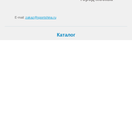
E-mail:
zakaz@sportshina.ru
Каталог
Шины
Покупателю
Как купить
Доставка
Шиномонтаж
О магазине
О компании
Новости
Статьи
Контакты