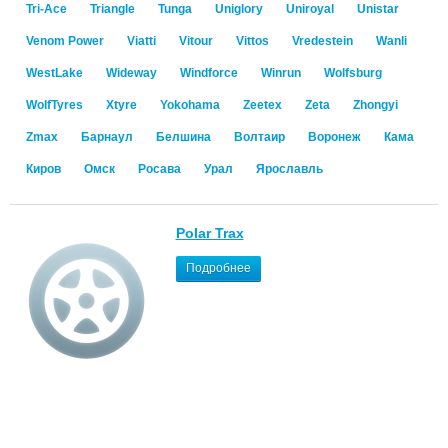
Tri-Ace
Triangle
Tunga
Uniglory
Uniroyal
Unistar
Venom Power
Viatti
Vitour
Vittos
Vredestein
Wanli
WestLake
Wideway
Windforce
Winrun
Wolfsburg
WolfTyres
Xtyre
Yokohama
Zeetex
Zeta
Zhongyi
Zmax
Барнаул
Белшина
Волтаир
Воронеж
Кама
Киров
Омск
Росава
Урал
Ярославль
Polar Trax
Подробнее