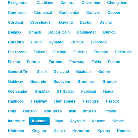
Bridgestone
Cachland
Centara
Charmhoo
Chengshan
Comforser
Compasal
Continental
Contyre
Cooper
Cordiant
Crossleader
Davanti
Dayton
Delinte
Delmax
Dmack
Double Coin
Doublestar
Dunlop
Duraturn
Durun
Dynamo
Effiplus
Eldorado
Evergreen
Falken
Farroad
Federal
Firemax
Firestone
Foman
Formula
Fortune
Fronway
Fulda
Fullrun
General Tire
Ginell
Gislaved
Goalstar
Goform
Goldway
Goodride
Goodyear
Greentrac
Gremax
Grenlander
GripMax
GT Radial
Habilead
Haida
Hankook
Headway
Hemisphere
Hercules
Herovic
Hifly
Horizon
Ikon Tyres
Ilink
Imperial
Infinity
Interstate
Ironman
Jinyu
Joyroad
Kapsen
Kenda
Kinforest
Kingstar
Kleber
Kormoran
Kpatos
Kumho