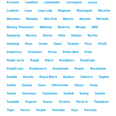
Kustone
LandSail
Landspider
Lanvigator
Lassa
Laufenn
Leao
Ling Long
Magnum
Marangoni
Marshal
Massimo
Matador
MaxTrek
Maxxis
Mazzini
Michelin
Mickey Thompson
Mileking
Minerva
Mirage
MRF
Nankang
Nereus
Nexen
Nitto
Nokian
NorTec
Odyking
Onyx
Orium
Otani
Ovation
Pace
Pirelli
Powertrac
Premiorri
Presa
Prime Well
Prinx
Radar tyres
Rapid
Riken
Roadboss
Roadclaw
RoadCruza
Roadmarch
Roadstone
Roadx
Rockblade
Rotalla
Rovelo
Royal Black
Rydanz
Saferich
Sagitar
Sailun
Satoya
Sava
Silverstone
Simex
Sonix
Sonny
Starmaxx
Sumitomo
Sunfull
Sunny
Suntek
Sunwide
Superia
Taurus
Tecnica
Three-A
Thunderer
Tigar
Torero
Torque
Tourador
Toyo
Tracmax