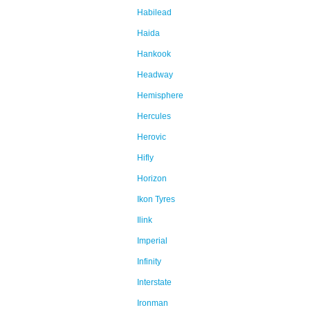
Habilead
Haida
Hankook
Headway
Hemisphere
Hercules
Herovic
Hifly
Horizon
Ikon Tyres
Ilink
Imperial
Infinity
Interstate
Ironman