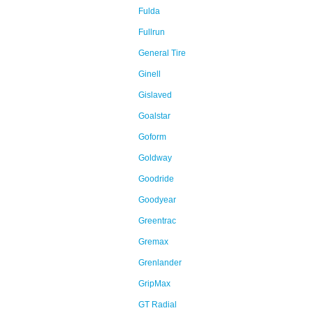
Fulda
Fullrun
General Tire
Ginell
Gislaved
Goalstar
Goform
Goldway
Goodride
Goodyear
Greentrac
Gremax
Grenlander
GripMax
GT Radial