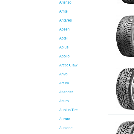
Altenzo
Amtel
Antares
Aosen
Aoteli
Aplus
Apollo
Arctic Claw
Arivo
Artum
Atlander
Atturo
Auplus Tire
Aurora
Austone