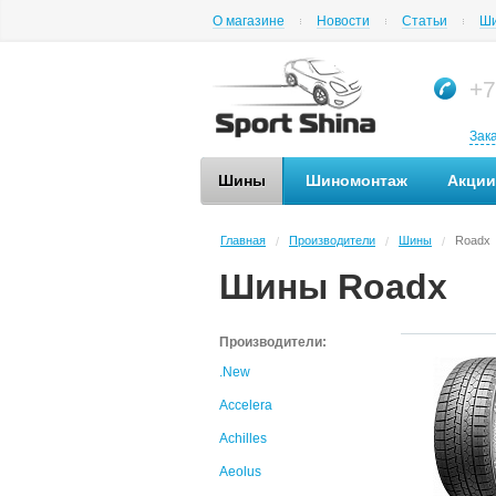
О магазине
Новости
Статьи
Ши
+7
Зак
Шины
Шиномонтаж
Акции
Главная
Производители
Шины
Roadx
/
/
/
Шины Roadx
Производители:
.New
Accelera
Achilles
Aeolus