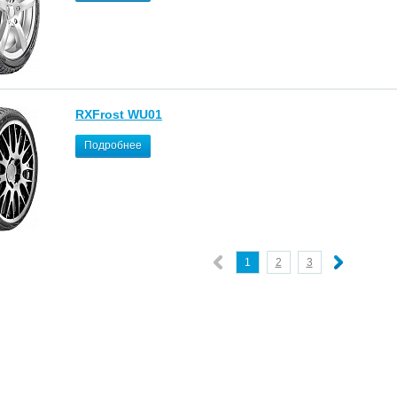
RXFrost WU01
Подробнее
1
2
3