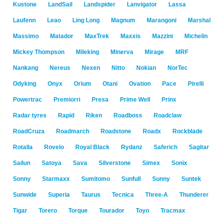
Kustone
LandSail
Landspider
Lanvigator
Lassa
Laufenn
Leao
Ling Long
Magnum
Marangoni
Marshal
Massimo
Matador
MaxTrek
Maxxis
Mazzini
Michelin
Mickey Thompson
Mileking
Minerva
Mirage
MRF
Nankang
Nereus
Nexen
Nitto
Nokian
NorTec
Odyking
Onyx
Orium
Otani
Ovation
Pace
Pirelli
Powertrac
Premiorri
Presa
Prime Well
Prinx
Radar tyres
Rapid
Riken
Roadboss
Roadclaw
RoadCruza
Roadmarch
Roadstone
Roadx
Rockblade
Rotalla
Rovelo
Royal Black
Rydanz
Saferich
Sagitar
Sailun
Satoya
Sava
Silverstone
Simex
Sonix
Sonny
Starmaxx
Sumitomo
Sunfull
Sunny
Suntek
Sunwide
Superia
Taurus
Tecnica
Three-A
Thunderer
Tigar
Torero
Torque
Tourador
Toyo
Tracmax