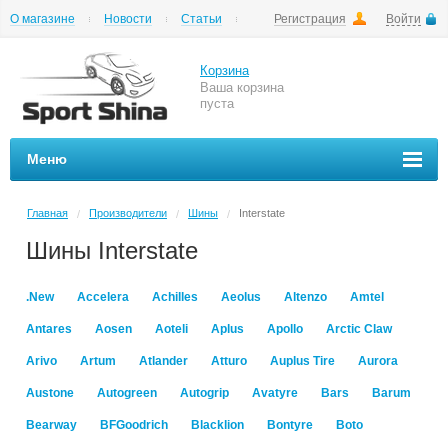
О магазине
Новости
Статьи
Регистрация
Войти
Шиномонтаж
Как купить
Доставка
Вопросы и ответы
Корзина
Ваша корзина
пуста
Меню
Главная
Производители
Шины
Interstate
/
/
/
Шины Interstate
.New
Accelera
Achilles
Aeolus
Altenzo
Amtel
Antares
Aosen
Aoteli
Aplus
Apollo
Arctic Claw
Arivo
Artum
Atlander
Atturo
Auplus Tire
Aurora
Austone
Autogreen
Autogrip
Avatyre
Bars
Barum
Bearway
BFGoodrich
Blacklion
Bontyre
Boto