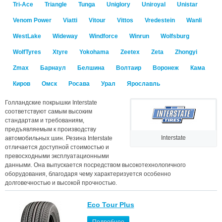
Tri-Ace
Triangle
Tunga
Uniglory
Uniroyal
Unistar
Venom Power
Viatti
Vitour
Vittos
Vredestein
Wanli
WestLake
Wideway
Windforce
Winrun
Wolfsburg
WolfTyres
Xtyre
Yokohama
Zeetex
Zeta
Zhongyi
Zmax
Барнаул
Белшина
Волтаир
Воронеж
Кама
Киров
Омск
Росава
Урал
Ярославль
Голландские покрышки Interstate
соответствуют самым высоким
стандартам и требованиям,
предъявляемым к производству
Interstate
автомобильных шин. Резина Interstate
отличается доступной стоимостью и
превосходными эксплуатационными
данными. Она выпускается посредством высокотехнологичного
оборудования, благодаря чему характеризуется особенно
долговечностью и высокой прочностью.
Eco Tour Plus