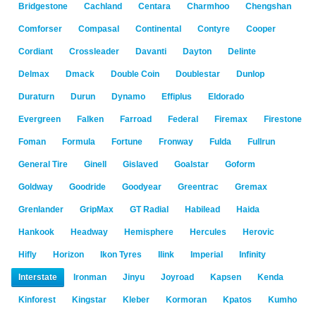
Bridgestone
Cachland
Centara
Charmhoo
Chengshan
Comforser
Compasal
Continental
Contyre
Cooper
Cordiant
Crossleader
Davanti
Dayton
Delinte
Delmax
Dmack
Double Coin
Doublestar
Dunlop
Duraturn
Durun
Dynamo
Effiplus
Eldorado
Evergreen
Falken
Farroad
Federal
Firemax
Firestone
Foman
Formula
Fortune
Fronway
Fulda
Fullrun
General Tire
Ginell
Gislaved
Goalstar
Goform
Goldway
Goodride
Goodyear
Greentrac
Gremax
Grenlander
GripMax
GT Radial
Habilead
Haida
Hankook
Headway
Hemisphere
Hercules
Herovic
Hifly
Horizon
Ikon Tyres
Ilink
Imperial
Infinity
Interstate
Ironman
Jinyu
Joyroad
Kapsen
Kenda
Kinforest
Kingstar
Kleber
Kormoran
Kpatos
Kumho