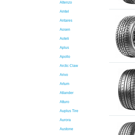
Altenzo
Amtel
Antares
Aosen
Aoteli
Aplus
Apollo
Arctic Claw
Arivo
Artum
Atlander
Atturo
Auplus Tire
Aurora
Austone