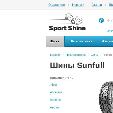
О магазине
Новости
Статьи
Ши
+7
Зак
Шины
Шиномонтаж
Акции
Главная
Производители
Шины
Sunfull
/
/
/
Шины Sunfull
Производители:
.New
Accelera
Achilles
Aeolus