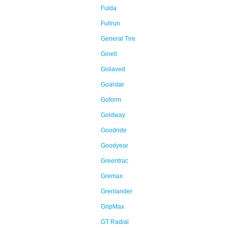
Fulda
Fullrun
General Tire
Ginell
Gislaved
Goalstar
Goform
Goldway
Goodride
Goodyear
Greentrac
Gremax
Grenlander
GripMax
GT Radial