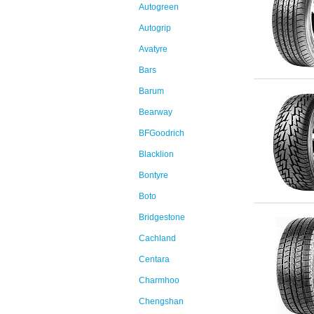
Autogreen
Autogrip
Avatyre
Bars
Barum
Bearway
BFGoodrich
Blacklion
Bontyre
Boto
Bridgestone
Cachland
Centara
Charmhoo
Chengshan