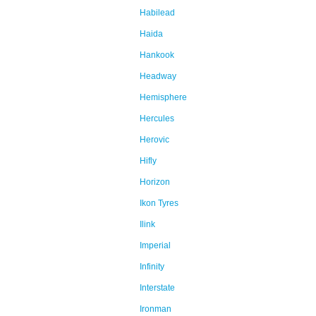
Habilead
Haida
Hankook
Headway
Hemisphere
Hercules
Herovic
Hifly
Horizon
Ikon Tyres
Ilink
Imperial
Infinity
Interstate
Ironman