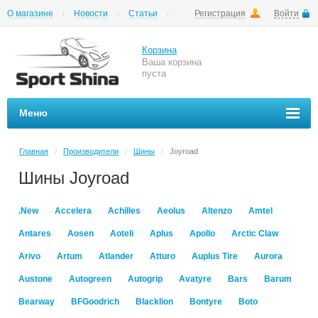
О магазине
Новости
Статьи
Регистрация
Войти
Шиномонтаж
Как купить
Доставка
Вопросы и ответы
Корзина
Ваша корзина
пуста
Меню
Главная
Производители
Шины
Joyroad
/
/
/
Шины Joyroad
.New
Accelera
Achilles
Aeolus
Altenzo
Amtel
Antares
Aosen
Aoteli
Aplus
Apollo
Arctic Claw
Arivo
Artum
Atlander
Atturo
Auplus Tire
Aurora
Austone
Autogreen
Autogrip
Avatyre
Bars
Barum
Bearway
BFGoodrich
Blacklion
Bontyre
Boto