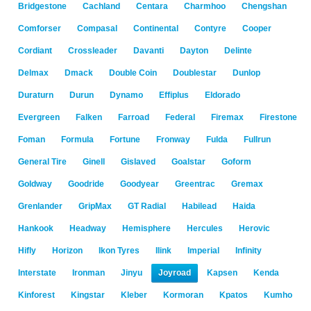
Bridgestone
Cachland
Centara
Charmhoo
Chengshan
Comforser
Compasal
Continental
Contyre
Cooper
Cordiant
Crossleader
Davanti
Dayton
Delinte
Delmax
Dmack
Double Coin
Doublestar
Dunlop
Duraturn
Durun
Dynamo
Effiplus
Eldorado
Evergreen
Falken
Farroad
Federal
Firemax
Firestone
Foman
Formula
Fortune
Fronway
Fulda
Fullrun
General Tire
Ginell
Gislaved
Goalstar
Goform
Goldway
Goodride
Goodyear
Greentrac
Gremax
Grenlander
GripMax
GT Radial
Habilead
Haida
Hankook
Headway
Hemisphere
Hercules
Herovic
Hifly
Horizon
Ikon Tyres
Ilink
Imperial
Infinity
Interstate
Ironman
Jinyu
Joyroad
Kapsen
Kenda
Kinforest
Kingstar
Kleber
Kormoran
Kpatos
Kumho