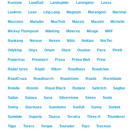
Kustone
LandSail
Landspider
Lanvigator
Lassa
Laufenn
Leao
Ling Long
Magnum
Marangoni
Marshal
Massimo
Matador
MaxTrek
Maxxis
Mazzini
Michelin
Mickey Thompson
Mileking
Minerva
Mirage
MRF
Nankang
Nereus
Nexen
Nitto
Nokian
NorTec
Odyking
Onyx
Orium
Otani
Ovation
Pace
Pirelli
Powertrac
Premiorri
Presa
Prime Well
Prinx
Radar tyres
Rapid
Riken
Roadboss
Roadclaw
RoadCruza
Roadmarch
Roadstone
Roadx
Rockblade
Rotalla
Rovelo
Royal Black
Rydanz
Saferich
Sagitar
Sailun
Satoya
Sava
Silverstone
Simex
Sonix
Sonny
Starmaxx
Sumitomo
Sunfull
Sunny
Suntek
Sunwide
Superia
Taurus
Tecnica
Three-A
Thunderer
Tigar
Torero
Torque
Tourador
Toyo
Tracmax