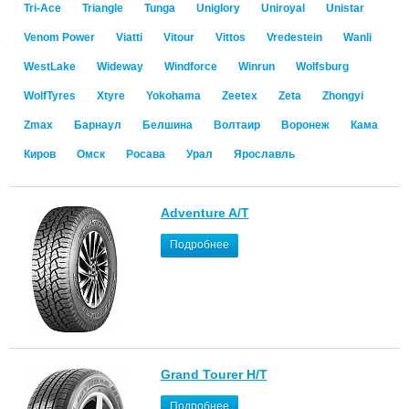
Tri-Ace
Triangle
Tunga
Uniglory
Uniroyal
Unistar
Venom Power
Viatti
Vitour
Vittos
Vredestein
Wanli
WestLake
Wideway
Windforce
Winrun
Wolfsburg
WolfTyres
Xtyre
Yokohama
Zeetex
Zeta
Zhongyi
Zmax
Барнаул
Белшина
Волтаир
Воронеж
Кама
Киров
Омск
Росава
Урал
Ярославль
Adventure A/T
Подробнее
Grand Tourer H/T
Подробнее