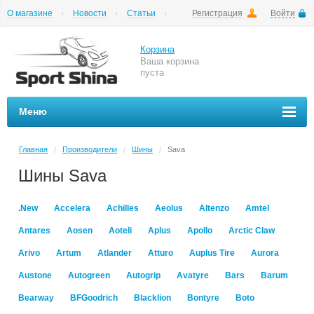
О магазине
Новости
Статьи
Регистрация
Войти
Шиномонтаж
Как купить
Доставка
Вопросы и ответы
Корзина
Ваша корзина
пуста
Меню
Главная
Производители
Шины
Sava
/
/
/
Шины Sava
.New
Accelera
Achilles
Aeolus
Altenzo
Amtel
Antares
Aosen
Aoteli
Aplus
Apollo
Arctic Claw
Arivo
Artum
Atlander
Atturo
Auplus Tire
Aurora
Austone
Autogreen
Autogrip
Avatyre
Bars
Barum
Bearway
BFGoodrich
Blacklion
Bontyre
Boto