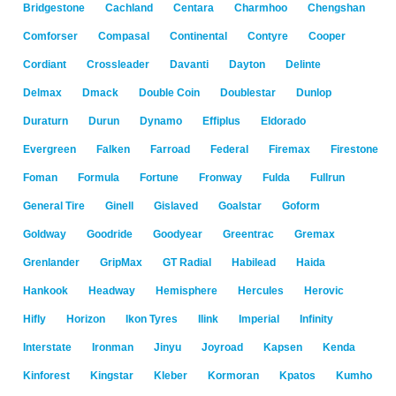
Bridgestone
Cachland
Centara
Charmhoo
Chengshan
Comforser
Compasal
Continental
Contyre
Cooper
Cordiant
Crossleader
Davanti
Dayton
Delinte
Delmax
Dmack
Double Coin
Doublestar
Dunlop
Duraturn
Durun
Dynamo
Effiplus
Eldorado
Evergreen
Falken
Farroad
Federal
Firemax
Firestone
Foman
Formula
Fortune
Fronway
Fulda
Fullrun
General Tire
Ginell
Gislaved
Goalstar
Goform
Goldway
Goodride
Goodyear
Greentrac
Gremax
Grenlander
GripMax
GT Radial
Habilead
Haida
Hankook
Headway
Hemisphere
Hercules
Herovic
Hifly
Horizon
Ikon Tyres
Ilink
Imperial
Infinity
Interstate
Ironman
Jinyu
Joyroad
Kapsen
Kenda
Kinforest
Kingstar
Kleber
Kormoran
Kpatos
Kumho