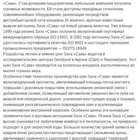
«Сава». Став дочерним предприятием, небольшая компания получила
огромные возможности. Ей стали доступны передовые технологии,
современнейшее оборудование, реализация посредством
дистрибьюторской сети концерна. И, конечно, крупные инвестиции
вывели автошины Sava «Сава» на новый уровень качества. Уже в конце
1999 года резина Sava «Сава» получила экологический сертификат
международного образца ISO 14001. В 2001 году автошины Sava «Сава»
удостоились сертификата качества ISO 9002 и настоящего признания
промышленного предприятия — ISO/TS 16949.
Разработка летних и зимних шин Sava «Сава» ведется в
исследовательских центрах Goodyear в Акроне (США) и Люксембурге. Тест
шин Sava «Сава» проводится на полигонах концерна, расположенных во
многих странах мира.
Особенностями технологии производства шин Sava «Сава» является
мультирадиусный протектор, увеличивающий площадь пятна контакта
покрышки с дорожным покрытием, использование резиновой смеси с
добавлением силики, позволяющей автомобилю уверенно вести себя на
мокрой или обледенелой дороге, усиленная конструкция корда и боковин,
снижающая риск механического повреждения шин и исключающая
возникновение внутренней коррозии. Особенно ценны эти инновации
применительно к грузовым автошинам Sava «Сава». Резина Sava «Сава»
высоко оценивается любителями комфорта и безопасности, но прекрасно
подходит и для скоростной езды. Большое количество граней захвата на
каждом блоке рисунка протектора предотвращает скольжение шины,
увеличивает надежность сцепления с дорогой, сокращает тормозной