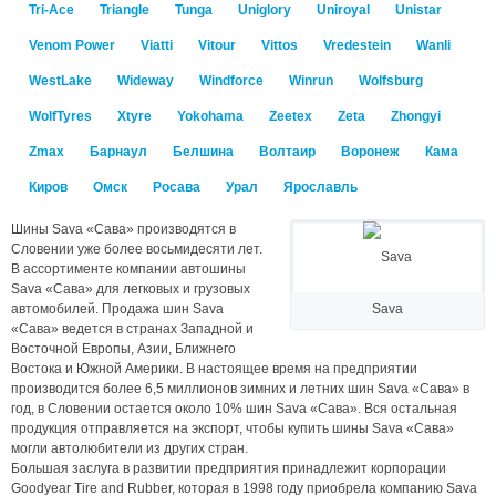
Tri-Ace
Triangle
Tunga
Uniglory
Uniroyal
Unistar
Venom Power
Viatti
Vitour
Vittos
Vredestein
Wanli
WestLake
Wideway
Windforce
Winrun
Wolfsburg
WolfTyres
Xtyre
Yokohama
Zeetex
Zeta
Zhongyi
Zmax
Барнаул
Белшина
Волтаир
Воронеж
Кама
Киров
Омск
Росава
Урал
Ярославль
Шины Sava «Сава» производятся в
Словении уже более восьмидесяти лет.
В ассортименте компании автошины
Sava «Сава» для легковых и грузовых
Sava
автомобилей. Продажа шин Sava
«Сава» ведется в странах Западной и
Восточной Европы, Азии, Ближнего
Востока и Южной Америки. В настоящее время на предприятии
производится более 6,5 миллионов зимних и летних шин Sava «Сава» в
год, в Словении остается около 10% шин Sava «Сава». Вся остальная
продукция отправляется на экспорт, чтобы купить шины Sava «Сава»
могли автолюбители из других стран.
Большая заслуга в развитии предприятия принадлежит корпорации
Goodyear Tire and Rubber, которая в 1998 году приобрела компанию Sava