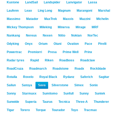
Kustone
LandSail
Landspider
Lanvigator
Lassa
Laufenn
Leao
Ling Long
Magnum
Marangoni
Marshal
Massimo
Matador
MaxTrek
Maxxis
Mazzini
Michelin
Mickey Thompson
Mileking
Minerva
Mirage
MRF
Nankang
Nereus
Nexen
Nitto
Nokian
NorTec
Odyking
Onyx
Orium
Otani
Ovation
Pace
Pirelli
Powertrac
Premiorri
Presa
Prime Well
Prinx
Radar tyres
Rapid
Riken
Roadboss
Roadclaw
RoadCruza
Roadmarch
Roadstone
Roadx
Rockblade
Rotalla
Rovelo
Royal Black
Rydanz
Saferich
Sagitar
Sailun
Satoya
Sava
Silverstone
Simex
Sonix
Sonny
Starmaxx
Sumitomo
Sunfull
Sunny
Suntek
Sunwide
Superia
Taurus
Tecnica
Three-A
Thunderer
Tigar
Torero
Torque
Tourador
Toyo
Tracmax