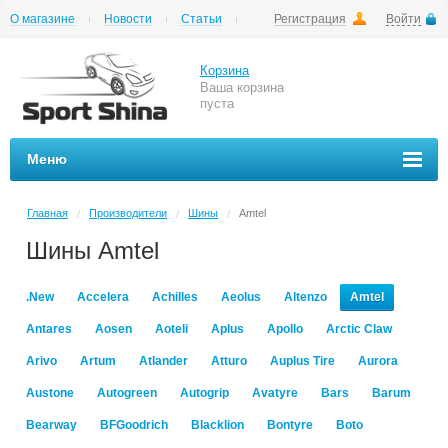
О магазине
Новости
Статьи
Регистрация
Войти
Шиномонтаж
Как купить
Доставка
Вопросы и ответы
Корзина
Ваша корзина
пуста
Меню
Главная
Производители
Шины
Amtel
/
/
/
Шины Amtel
.New
Accelera
Achilles
Aeolus
Altenzo
Amtel
Antares
Aosen
Aoteli
Aplus
Apollo
Arctic Claw
Arivo
Artum
Atlander
Atturo
Auplus Tire
Aurora
Austone
Autogreen
Autogrip
Avatyre
Bars
Barum
Bearway
BFGoodrich
Blacklion
Bontyre
Boto