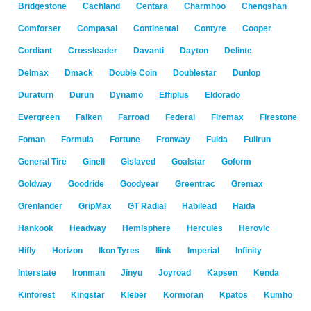
Bridgestone
Cachland
Centara
Charmhoo
Chengshan
Comforser
Compasal
Continental
Contyre
Cooper
Cordiant
Crossleader
Davanti
Dayton
Delinte
Delmax
Dmack
Double Coin
Doublestar
Dunlop
Duraturn
Durun
Dynamo
Effiplus
Eldorado
Evergreen
Falken
Farroad
Federal
Firemax
Firestone
Foman
Formula
Fortune
Fronway
Fulda
Fullrun
General Tire
Ginell
Gislaved
Goalstar
Goform
Goldway
Goodride
Goodyear
Greentrac
Gremax
Grenlander
GripMax
GT Radial
Habilead
Haida
Hankook
Headway
Hemisphere
Hercules
Herovic
Hifly
Horizon
Ikon Tyres
Ilink
Imperial
Infinity
Interstate
Ironman
Jinyu
Joyroad
Kapsen
Kenda
Kinforest
Kingstar
Kleber
Kormoran
Kpatos
Kumho