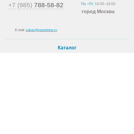
+7 (985)
788-58-82
Пн.–Пт.
10:00–18:00
город Москва
E-mail:
zakaz@sportshina.ru
Каталог
Шины
Покупателю
Как купить
Доставка
Шиномонтаж
О магазине
О компании
Новости
Статьи