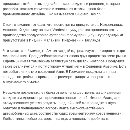
предлагает любопытные дизайнерские продукты и решения, которые
разрабатываются совместно с гениями из итальянского бюро
промышленного дизайна. Оно называется Giugiaro Design.
Стоит внимания тот факт, что, несмотря на присутствие в Нидерландах
мощностей для выпуска шин, Vredestein умудряется организовывать
производство продуктов по аутсорсинговому принципу – субподрядчики
присутствуют в Индии и Малайзии, Индонезии и Таиланде.
Что касается объемов, то Амтел каждый год реализует примерно четыре
миллиона шин. Бренд сейчас занимает около двух процентов всего рынка
Европы, и имеет там весьма ветвистую сеть дистрибьюторов. Продукция
также реализуется и по ту сторону Атлантики – в Северной Америке. Есть
потребители и в юго-восточной Азии. В Германии продукты шинных
заводов потребляют примерно в размере тридцати процентов от
выпускаемого объема.
Несколько последних лет были отмечены существенными вливаниями
средств в модернизацию производственных линий. Именно благодаря
этому компания успела создать на одной и той же площадке выпуск
богатого и полноценного ассортимента высококачественных
автомобильных шин, соответствующих всем критериям современности.
Любые типы, любые размеры – на вкус и кошелек потребителя.