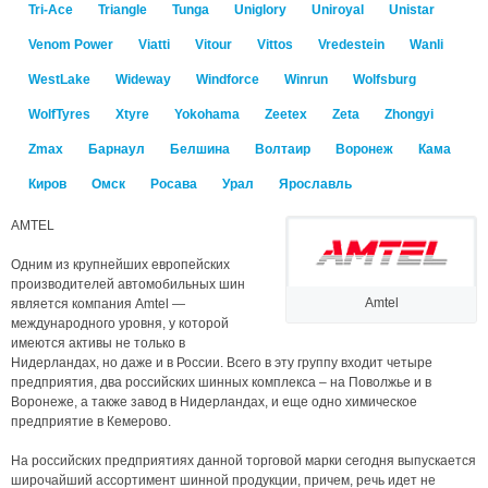
Tri-Ace
Triangle
Tunga
Uniglory
Uniroyal
Unistar
Venom Power
Viatti
Vitour
Vittos
Vredestein
Wanli
WestLake
Wideway
Windforce
Winrun
Wolfsburg
WolfTyres
Xtyre
Yokohama
Zeetex
Zeta
Zhongyi
Zmax
Барнаул
Белшина
Волтаир
Воронеж
Кама
Киров
Омск
Росава
Урал
Ярославль
AMTEL
Одним из крупнейших европейских
производителей автомобильных шин
Amtel
является компания Amtel —
международного уровня, у которой
имеются активы не только в
Нидерландах, но даже и в России. Всего в эту группу входит четыре
предприятия, два российских шинных комплекса – на Поволжье и в
Воронеже, а также завод в Нидерландах, и еще одно химическое
предприятие в Кемерово.
На российских предприятиях данной торговой марки сегодня выпускается
широчайший ассортимент шинной продукции, причем, речь идет не