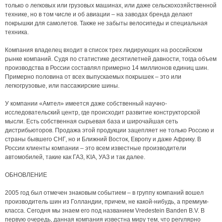
только о легковых или грузовых машинах, или даже сельскохозяйственной
технике, но в том числе и об авиации – на заводах бренда делают
покрышки для самолетов. Также не забыты велосипеды и специальная
техника.
Компания владелец входит в список трех лидирующих на российском
рынке компаний. Судя по статистике десятилетней давности, тогда объем
производства в России составлял примерно 14 миллионов единиц шин.
Примерно половина от всех выпускаемых покрышек – это или
легкогрузовые, или пассажирские шины.
У компании «Амтел» имеется даже собственный научно-
исследовательский центр, где происходит развитие конструкторской
мысли. Есть собственная сырьевая база и широчайшая сеть
дистрибьюторов. Продажа этой продукции зацепляет не только Россию и
страны бывшего СНГ, но и Ближний Восток, Европу и даже Африку. В
России клиенты компании – это всем известные производители
автомобилей, такие как ГАЗ, KIA, УАЗ и так далее.
ОБНОВЛЕНИЕ
2005 год был отмечен знаковым событием – в группу компаний вошел
производитель шин из Голландии, причем, не какой-нибудь, а премиум-
класса. Сегодня мы знаем его под названием Vredestein Banden B.V. В
первую очередь, данная компания известна миру тем, что регулярно