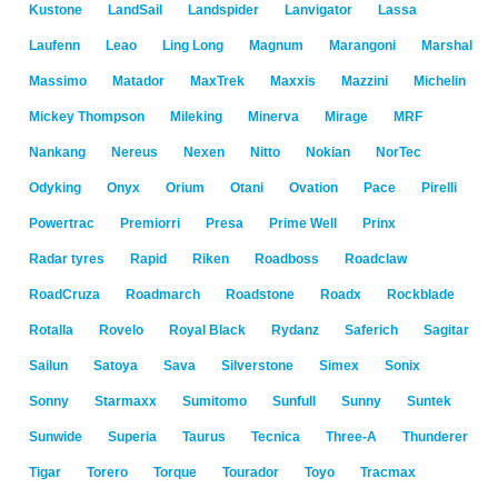
Kustone
LandSail
Landspider
Lanvigator
Lassa
Laufenn
Leao
Ling Long
Magnum
Marangoni
Marshal
Massimo
Matador
MaxTrek
Maxxis
Mazzini
Michelin
Mickey Thompson
Mileking
Minerva
Mirage
MRF
Nankang
Nereus
Nexen
Nitto
Nokian
NorTec
Odyking
Onyx
Orium
Otani
Ovation
Pace
Pirelli
Powertrac
Premiorri
Presa
Prime Well
Prinx
Radar tyres
Rapid
Riken
Roadboss
Roadclaw
RoadCruza
Roadmarch
Roadstone
Roadx
Rockblade
Rotalla
Rovelo
Royal Black
Rydanz
Saferich
Sagitar
Sailun
Satoya
Sava
Silverstone
Simex
Sonix
Sonny
Starmaxx
Sumitomo
Sunfull
Sunny
Suntek
Sunwide
Superia
Taurus
Tecnica
Three-A
Thunderer
Tigar
Torero
Torque
Tourador
Toyo
Tracmax