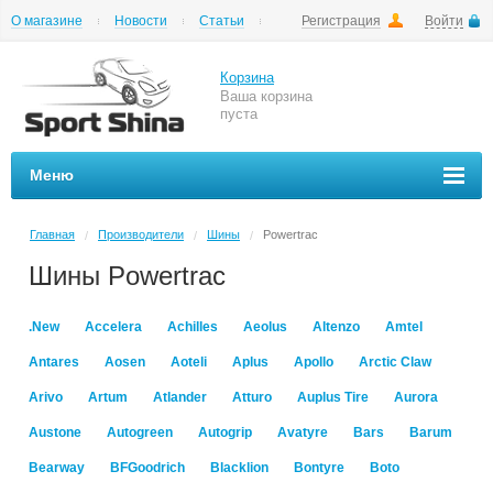
О магазине
Новости
Статьи
Регистрация
Войти
Шиномонтаж
Как купить
Доставка
Вопросы и ответы
Корзина
Ваша корзина
пуста
Меню
Главная
Производители
Шины
Powertrac
/
/
/
Шины Powertrac
.New
Accelera
Achilles
Aeolus
Altenzo
Amtel
Antares
Aosen
Aoteli
Aplus
Apollo
Arctic Claw
Arivo
Artum
Atlander
Atturo
Auplus Tire
Aurora
Austone
Autogreen
Autogrip
Avatyre
Bars
Barum
Bearway
BFGoodrich
Blacklion
Bontyre
Boto