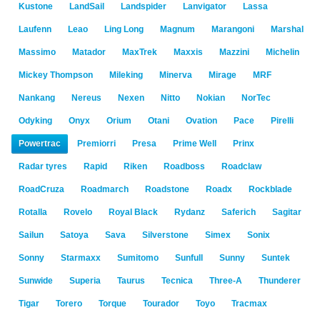
Kustone
LandSail
Landspider
Lanvigator
Lassa
Laufenn
Leao
Ling Long
Magnum
Marangoni
Marshal
Massimo
Matador
MaxTrek
Maxxis
Mazzini
Michelin
Mickey Thompson
Mileking
Minerva
Mirage
MRF
Nankang
Nereus
Nexen
Nitto
Nokian
NorTec
Odyking
Onyx
Orium
Otani
Ovation
Pace
Pirelli
Powertrac
Premiorri
Presa
Prime Well
Prinx
Radar tyres
Rapid
Riken
Roadboss
Roadclaw
RoadCruza
Roadmarch
Roadstone
Roadx
Rockblade
Rotalla
Rovelo
Royal Black
Rydanz
Saferich
Sagitar
Sailun
Satoya
Sava
Silverstone
Simex
Sonix
Sonny
Starmaxx
Sumitomo
Sunfull
Sunny
Suntek
Sunwide
Superia
Taurus
Tecnica
Three-A
Thunderer
Tigar
Torero
Torque
Tourador
Toyo
Tracmax