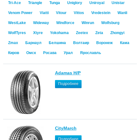
Tri-Ace
Triangle
Tunga
Uniglory
Uniroyal
Unistar
Venom Power
Viatti
Vitour
Vittos
Vredestein
Wanli
WestLake
Wideway
Windforce
Winrun
Wolfsburg
WolfTyres
Xtyre
Yokohama
Zeetex
Zeta
Zhongyi
Zmax
Барнаул
Белшина
Волтаир
Воронеж
Кама
Киров
Омск
Росава
Урал
Ярославль
Adamas H/P
Подробнее
CityMarch
Подробнее