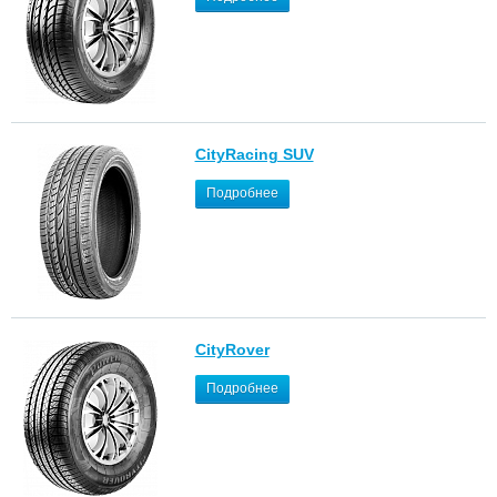
CityRacing SUV
Подробнее
CityRover
Подробнее