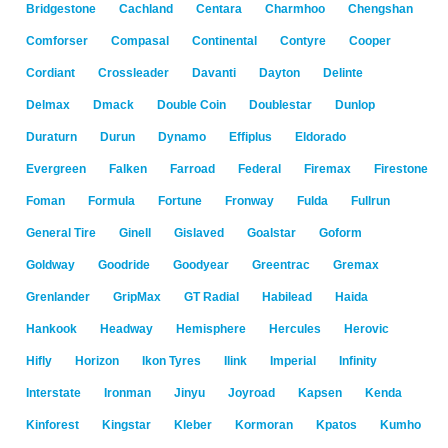
Bridgestone
Cachland
Centara
Charmhoo
Chengshan
Comforser
Compasal
Continental
Contyre
Cooper
Cordiant
Crossleader
Davanti
Dayton
Delinte
Delmax
Dmack
Double Coin
Doublestar
Dunlop
Duraturn
Durun
Dynamo
Effiplus
Eldorado
Evergreen
Falken
Farroad
Federal
Firemax
Firestone
Foman
Formula
Fortune
Fronway
Fulda
Fullrun
General Tire
Ginell
Gislaved
Goalstar
Goform
Goldway
Goodride
Goodyear
Greentrac
Gremax
Grenlander
GripMax
GT Radial
Habilead
Haida
Hankook
Headway
Hemisphere
Hercules
Herovic
Hifly
Horizon
Ikon Tyres
Ilink
Imperial
Infinity
Interstate
Ironman
Jinyu
Joyroad
Kapsen
Kenda
Kinforest
Kingstar
Kleber
Kormoran
Kpatos
Kumho