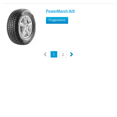
PowerMarch A/S
Подробнее
1
2