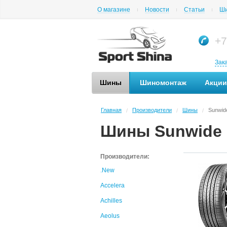
О магазине
Новости
Статьи
Ши
+7
Зак
Шины
Шиномонтаж
Акции
Главная
Производители
Шины
Sunwid
/
/
/
Шины Sunwide
Производители:
.New
Accelera
Achilles
Aeolus