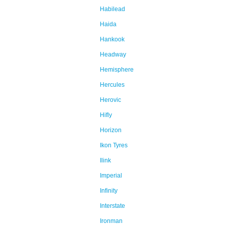
Habilead
Haida
Hankook
Headway
Hemisphere
Hercules
Herovic
Hifly
Horizon
Ikon Tyres
Ilink
Imperial
Infinity
Interstate
Ironman