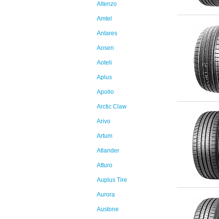
Altenzo
Amtel
Antares
Aosen
Aoteli
Aplus
Apollo
Arctic Claw
Arivo
Artum
Atlander
Atturo
Auplus Tire
Aurora
Austone