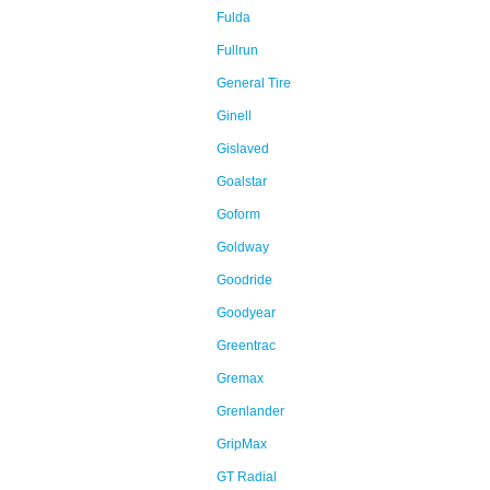
Fulda
Fullrun
General Tire
Ginell
Gislaved
Goalstar
Goform
Goldway
Goodride
Goodyear
Greentrac
Gremax
Grenlander
GripMax
GT Radial