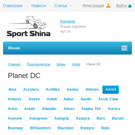
О магазине
Новости
Статьи
Регистрация
Войти
Шиномонтаж
Как купить
Доставка
Вопросы и ответы
Корзина
Ваша корзина
пуста
Меню
Главная
Производители
Шины
Amtel
Planet DC
/
/
/
/
Planet DC
.New
Accelera
Achilles
Aeolus
Altenzo
Amtel
Antares
Aosen
Aoteli
Aplus
Apollo
Arctic Claw
Arivo
Artum
Atlander
Atturo
Auplus Tire
Aurora
Austone
Autogreen
Autogrip
Avatyre
Bars
Barum
Bearway
BFGoodrich
Blacklion
Bontyre
Boto