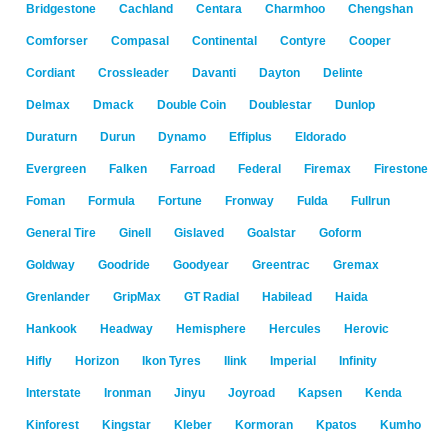
Bridgestone
Cachland
Centara
Charmhoo
Chengshan
Comforser
Compasal
Continental
Contyre
Cooper
Cordiant
Crossleader
Davanti
Dayton
Delinte
Delmax
Dmack
Double Coin
Doublestar
Dunlop
Duraturn
Durun
Dynamo
Effiplus
Eldorado
Evergreen
Falken
Farroad
Federal
Firemax
Firestone
Foman
Formula
Fortune
Fronway
Fulda
Fullrun
General Tire
Ginell
Gislaved
Goalstar
Goform
Goldway
Goodride
Goodyear
Greentrac
Gremax
Grenlander
GripMax
GT Radial
Habilead
Haida
Hankook
Headway
Hemisphere
Hercules
Herovic
Hifly
Horizon
Ikon Tyres
Ilink
Imperial
Infinity
Interstate
Ironman
Jinyu
Joyroad
Kapsen
Kenda
Kinforest
Kingstar
Kleber
Kormoran
Kpatos
Kumho