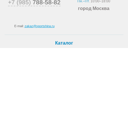
+7 (985)
788-58-82
Пн.–Пт.
10:00–18:00
город Москва
E-mail:
zakaz@sportshina.ru
Каталог
Шины
Покупателю
Как купить
Доставка
Шиномонтаж
О магазине
О компании
Новости
Статьи