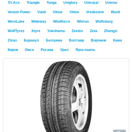
Tri-Ace
Triangle
Tunga
Uniglory
Uniroyal
Unistar
Venom Power
Viatti
Vitour
Vittos
Vredestein
Wanli
WestLake
Wideway
Windforce
Winrun
Wolfsburg
WolfTyres
Xtyre
Yokohama
Zeetex
Zeta
Zhongyi
Zmax
Барнаул
Белшина
Волтаир
Воронеж
Кама
Киров
Омск
Росава
Урал
Ярославль