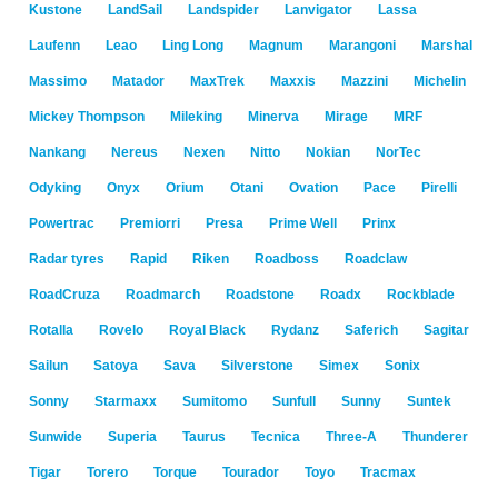
Kustone
LandSail
Landspider
Lanvigator
Lassa
Laufenn
Leao
Ling Long
Magnum
Marangoni
Marshal
Massimo
Matador
MaxTrek
Maxxis
Mazzini
Michelin
Mickey Thompson
Mileking
Minerva
Mirage
MRF
Nankang
Nereus
Nexen
Nitto
Nokian
NorTec
Odyking
Onyx
Orium
Otani
Ovation
Pace
Pirelli
Powertrac
Premiorri
Presa
Prime Well
Prinx
Radar tyres
Rapid
Riken
Roadboss
Roadclaw
RoadCruza
Roadmarch
Roadstone
Roadx
Rockblade
Rotalla
Rovelo
Royal Black
Rydanz
Saferich
Sagitar
Sailun
Satoya
Sava
Silverstone
Simex
Sonix
Sonny
Starmaxx
Sumitomo
Sunfull
Sunny
Suntek
Sunwide
Superia
Taurus
Tecnica
Three-A
Thunderer
Tigar
Torero
Torque
Tourador
Toyo
Tracmax