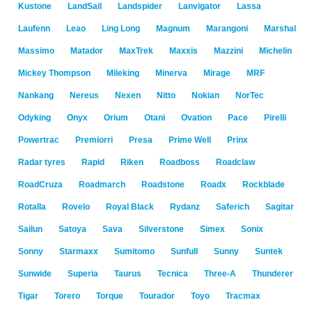
Kustone
LandSail
Landspider
Lanvigator
Lassa
Laufenn
Leao
Ling Long
Magnum
Marangoni
Marshal
Massimo
Matador
MaxTrek
Maxxis
Mazzini
Michelin
Mickey Thompson
Mileking
Minerva
Mirage
MRF
Nankang
Nereus
Nexen
Nitto
Nokian
NorTec
Odyking
Onyx
Orium
Otani
Ovation
Pace
Pirelli
Powertrac
Premiorri
Presa
Prime Well
Prinx
Radar tyres
Rapid
Riken
Roadboss
Roadclaw
RoadCruza
Roadmarch
Roadstone
Roadx
Rockblade
Rotalla
Rovelo
Royal Black
Rydanz
Saferich
Sagitar
Sailun
Satoya
Sava
Silverstone
Simex
Sonix
Sonny
Starmaxx
Sumitomo
Sunfull
Sunny
Suntek
Sunwide
Superia
Taurus
Tecnica
Three-A
Thunderer
Tigar
Torero
Torque
Tourador
Toyo
Tracmax