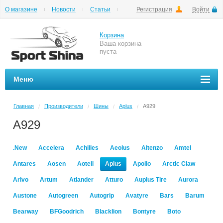
О магазине
Новости
Статьи
Регистрация
Войти
Шиномонтаж
Как купить
Доставка
Вопросы и ответы
Корзина
Ваша корзина
пуста
Меню
Главная
Производители
Шины
Aplus
A929
/
/
/
/
A929
.New
Accelera
Achilles
Aeolus
Altenzo
Amtel
Antares
Aosen
Aoteli
Aplus
Apollo
Arctic Claw
Arivo
Artum
Atlander
Atturo
Auplus Tire
Aurora
Austone
Autogreen
Autogrip
Avatyre
Bars
Barum
Bearway
BFGoodrich
Blacklion
Bontyre
Boto