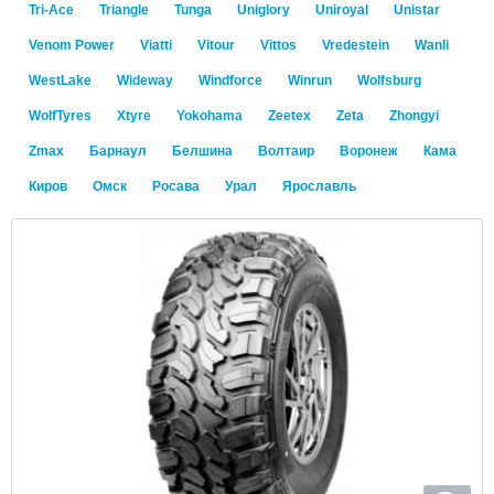
Tri-Ace
Triangle
Tunga
Uniglory
Uniroyal
Unistar
Venom Power
Viatti
Vitour
Vittos
Vredestein
Wanli
WestLake
Wideway
Windforce
Winrun
Wolfsburg
WolfTyres
Xtyre
Yokohama
Zeetex
Zeta
Zhongyi
Zmax
Барнаул
Белшина
Волтаир
Воронеж
Кама
Киров
Омск
Росава
Урал
Ярославль