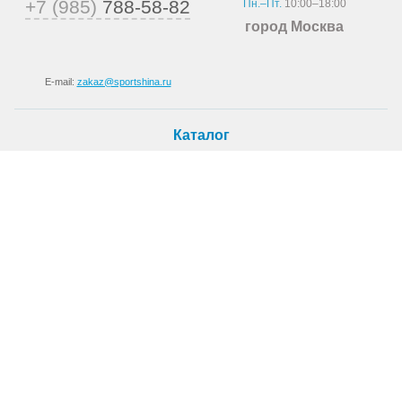
+7 (985)
788-58-82
Пн.–Пт.
10:00–18:00
город Москва
E-mail:
zakaz@sportshina.ru
Каталог
Шины
Покупателю
Как купить
Доставка
Шиномонтаж
О магазине
О компании
Новости
Статьи