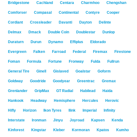
Bridgestone
Cachland
Centara
Charmhoo
Chengshan
Comforser
Compasal
Continental
Contyre
Cooper
Cordiant
Crossleader
Davanti
Dayton
Delinte
Delmax
Dmack
Double Coin
Doublestar
Dunlop
Duraturn
Durun
Dynamo
Effiplus
Eldorado
Evergreen
Falken
Farroad
Federal
Firemax
Firestone
Foman
Formula
Fortune
Fronway
Fulda
Fullrun
General Tire
Ginell
Gislaved
Goalstar
Goform
Goldway
Goodride
Goodyear
Greentrac
Gremax
Grenlander
GripMax
GT Radial
Habilead
Haida
Hankook
Headway
Hemisphere
Hercules
Herovic
Hifly
Horizon
Ikon Tyres
Ilink
Imperial
Infinity
Interstate
Ironman
Jinyu
Joyroad
Kapsen
Kenda
Kinforest
Kingstar
Kleber
Kormoran
Kpatos
Kumho