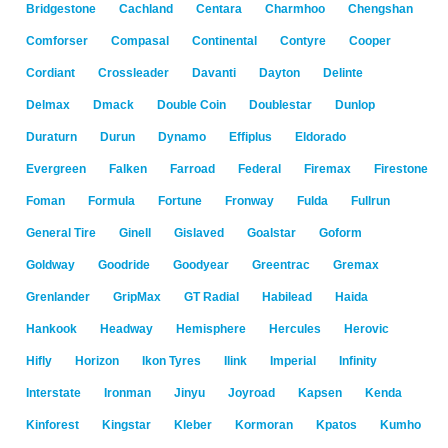
Bridgestone
Cachland
Centara
Charmhoo
Chengshan
Comforser
Compasal
Continental
Contyre
Cooper
Cordiant
Crossleader
Davanti
Dayton
Delinte
Delmax
Dmack
Double Coin
Doublestar
Dunlop
Duraturn
Durun
Dynamo
Effiplus
Eldorado
Evergreen
Falken
Farroad
Federal
Firemax
Firestone
Foman
Formula
Fortune
Fronway
Fulda
Fullrun
General Tire
Ginell
Gislaved
Goalstar
Goform
Goldway
Goodride
Goodyear
Greentrac
Gremax
Grenlander
GripMax
GT Radial
Habilead
Haida
Hankook
Headway
Hemisphere
Hercules
Herovic
Hifly
Horizon
Ikon Tyres
Ilink
Imperial
Infinity
Interstate
Ironman
Jinyu
Joyroad
Kapsen
Kenda
Kinforest
Kingstar
Kleber
Kormoran
Kpatos
Kumho