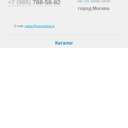
+7 (985)
788-58-82
Пн.–Пт.
10:00–18:00
город Москва
E-mail:
zakaz@sportshina.ru
Каталог
Шины
Покупателю
Как купить
Доставка
Шиномонтаж
О магазине
О компании
Новости
Статьи