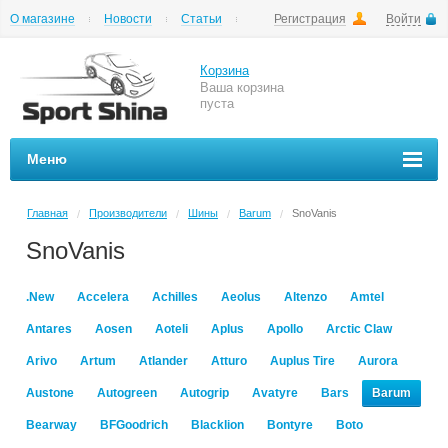
О магазине
Новости
Статьи
Регистрация
Войти
Шиномонтаж
Как купить
Доставка
Вопросы и ответы
Корзина
Ваша корзина
пуста
Меню
Главная
Производители
Шины
Barum
SnoVanis
/
/
/
/
SnoVanis
.New
Accelera
Achilles
Aeolus
Altenzo
Amtel
Antares
Aosen
Aoteli
Aplus
Apollo
Arctic Claw
Arivo
Artum
Atlander
Atturo
Auplus Tire
Aurora
Austone
Autogreen
Autogrip
Avatyre
Bars
Barum
Bearway
BFGoodrich
Blacklion
Bontyre
Boto