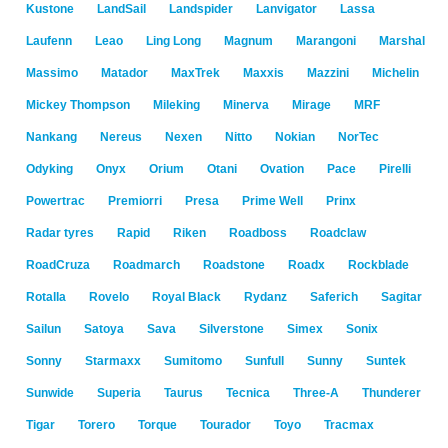
Kustone
LandSail
Landspider
Lanvigator
Lassa
Laufenn
Leao
Ling Long
Magnum
Marangoni
Marshal
Massimo
Matador
MaxTrek
Maxxis
Mazzini
Michelin
Mickey Thompson
Mileking
Minerva
Mirage
MRF
Nankang
Nereus
Nexen
Nitto
Nokian
NorTec
Odyking
Onyx
Orium
Otani
Ovation
Pace
Pirelli
Powertrac
Premiorri
Presa
Prime Well
Prinx
Radar tyres
Rapid
Riken
Roadboss
Roadclaw
RoadCruza
Roadmarch
Roadstone
Roadx
Rockblade
Rotalla
Rovelo
Royal Black
Rydanz
Saferich
Sagitar
Sailun
Satoya
Sava
Silverstone
Simex
Sonix
Sonny
Starmaxx
Sumitomo
Sunfull
Sunny
Suntek
Sunwide
Superia
Taurus
Tecnica
Three-A
Thunderer
Tigar
Torero
Torque
Tourador
Toyo
Tracmax