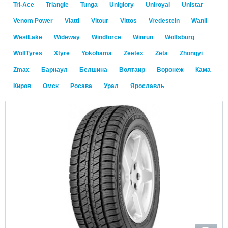
Tri-Ace
Triangle
Tunga
Uniglory
Uniroyal
Unistar
Venom Power
Viatti
Vitour
Vittos
Vredestein
Wanli
WestLake
Wideway
Windforce
Winrun
Wolfsburg
WolfTyres
Xtyre
Yokohama
Zeetex
Zeta
Zhongyi
Zmax
Барнаул
Белшина
Волтаир
Воронеж
Кама
Киров
Омск
Росава
Урал
Ярославль